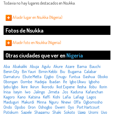
Todavia no hay lugares destacados en Nsukka.
Añadir lugar en Nsukka (Nigeria)
Fotos de Nsukka
Añadir foto en Nsukka (Nigeria)
Otras ciudades que ver en
Nigeria
Aba
Abakaliki
Abuja
Agulu
Akure
Azare
Bama
Bauchi
Benin City
Bin Yauri
Birnin Kebbi
Biu
Bugama
Calabar
Damaturu
Ebute Metta
Ejigbo
Enugu
Funtua
Gashua
Gboko
Gbongan
Gombe
Hadejia
Ibadan
Ife
Igbo Ukwu
Igboho
Ijebu Igbo
Ikire
Ikirun
Ikorodu
Ikot Expene
Ilesha
Ilobu
Ilorin
Inisa
Iseyin
Iwo
Jalingo
Jimeta
Jos
Kaduna
Kafanchan
Kagoro
Kano
Katsina
Keffi
Kishi
Lafia
Lafiagi
Lagos
Maiduguri
Makurdi
Minna
Nguru
Nnewi
Offa
Ogbomosho
Ondo
Opobo
Oron
Oshogbo
Owerri
Oyo
Port Hartcourt
Potiskum
Sapele
Shagamu
Shaki
Sokoto
Ugep
Uromi
Uyo