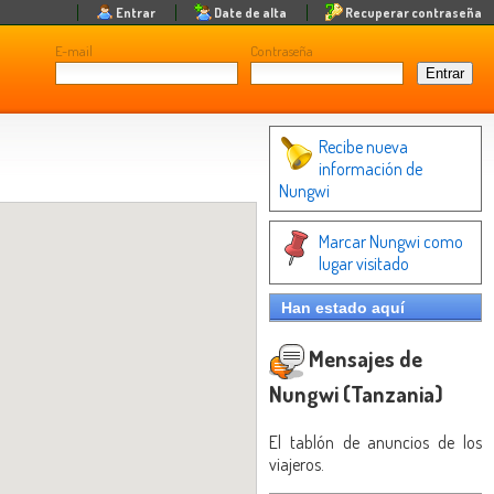
Entrar
Date de alta
Recuperar contraseña
E-mail
Contraseña
Recibe nueva
información de
Nungwi
Marcar Nungwi como
lugar visitado
Han estado aquí
Mensajes de
Nungwi (Tanzania)
El tablón de anuncios de los
viajeros.