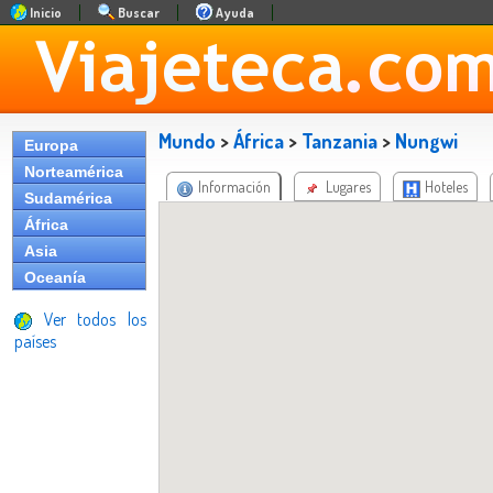
Inicio
Buscar
Ayuda
Mundo
>
África
>
Tanzania
>
Nungwi
Europa
Norteamérica
Información
Lugares
Hoteles
Sudamérica
África
Asia
Oceanía
Ver todos los
países