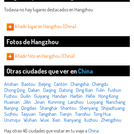
Todavia no hay lugares destacados en Hangzhou.
Añadir lugar en Hangzhou (China)
Fotos de Hangzhou
Añadir foto en Hangzhou (China)
Otras ciudades que ver en
China
Anshan
Baotou
Beijing
Cantón
Changsha
Chengdu
Chong Qing
Dalian
Daqing
Datong
Ding Xian
Fulin
Fushun
Fuzhou
Guilin
Guiyang
Handan
Harbin
Hefei
Hong Kong
Huainan
Jilin
Jinan
Kunming
Lanzhou
Luoyang
Nanchang
Nanjing
Qingdao
Shanghái
Shantou
Shenyang
Shijiazhuang
Suzhou
Taiyuan
Tangshan
Tianjin
Tianshui
Tong Hua
Urumqui
Wuhan
Wuxi
Xian
Xianyang
Xuzhou
Zhengzhou
Hay otras 46 ciudades que visitar en tu viaje a
China
.