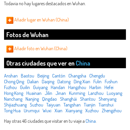
Todavia no hay lugares destacados en Wuhan.
Añadir lugar en Wuhan (China)
Fotos de Wuhan
Añadir foto en Wuhan (China)
Otras ciudades que ver en
China
Anshan
Baotou
Beijing
Cantón
Changsha
Chengdu
Chong Qing
Dalian
Daqing
Datong
Ding Xian
Fulin
Fushun
Fuzhou
Guilin
Guiyang
Handan
Hangzhou
Harbin
Hefei
Hong Kong
Huainan
Jilin
Jinan
Kunming
Lanzhou
Luoyang
Nanchang
Nanjing
Qingdao
Shanghái
Shantou
Shenyang
Shijiazhuang
Suzhou
Taiyuan
Tangshan
Tianjin
Tianshui
Tong Hua
Urumqui
Wuxi
Xian
Xianyang
Xuzhou
Zhengzhou
Hay otras 46 ciudades que visitar en tu viaje a
China
.