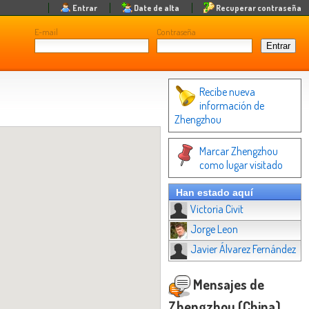
Entrar
Date de alta
Recuperar contraseña
E-mail
Contraseña
Recibe nueva
información de
Zhengzhou
Marcar Zhengzhou
como lugar visitado
Han estado aquí
Victoria Civit
Jorge Leon
Javier Álvarez Fernández
Mensajes de
Zhengzhou (China)