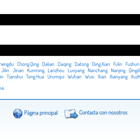
hengdu
Chong Qing
Dalian
Daqing
Datong
Ding Xian
Fulin
Fushun
Jilin
Jinan
Kunming
Lanzhou
Luoyang
Nanchang
Nanjing
Qing
in
Tianshui
Tong Hua
Urumqui
Wuhan
Wuxi
Xian
Xianyang
Xuz
na
.
Página principal
Contacta con nosotros