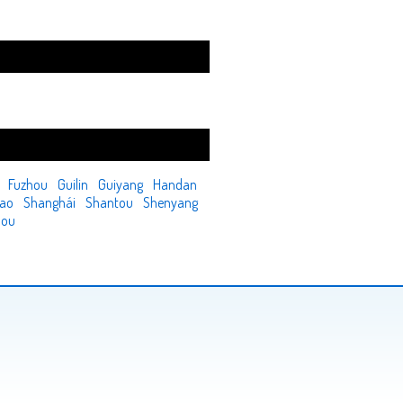
Fuzhou
Guilin
Guiyang
Handan
dao
Shanghái
Shantou
Shenyang
hou