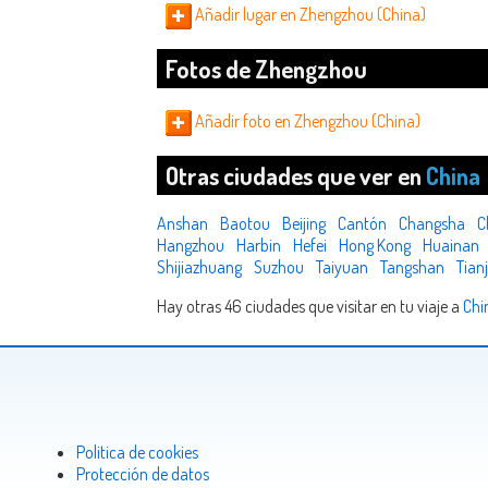
Añadir lugar en Zhengzhou (China)
Fotos de Zhengzhou
Añadir foto en Zhengzhou (China)
Otras ciudades que ver en
China
Anshan
Baotou
Beijing
Cantón
Changsha
C
Hangzhou
Harbin
Hefei
Hong Kong
Huainan
Shijiazhuang
Suzhou
Taiyuan
Tangshan
Tianj
Hay otras 46 ciudades que visitar en tu viaje a
Chi
Politica de cookies
Protección de datos