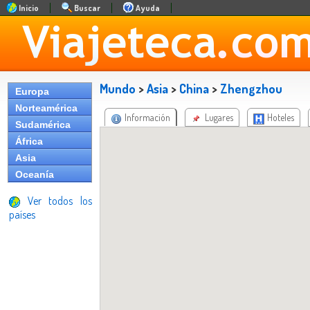
Inicio
Buscar
Ayuda
Mundo
>
Asia
>
China
>
Zhengzhou
Europa
Norteamérica
Información
Lugares
Hoteles
Sudamérica
África
Asia
Oceanía
Ver todos los
países