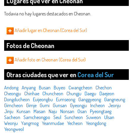
Lugares que ver en Cheonan
Todavia no hay lugares destacados en Cheonan.
Añadir lugar en Cheonan (Corea del Sur)
Fotos de Cheonan
Añadir foto en Cheonan (Corea del Sur)
Otras ciudades que ver en
Corea del Sur
Andong
Anyang
Busan
Buyeo
Cwangcheon
Chechon
Cheongju
Chinhae
Chuncheon
Chungju
Daegu
Daejeon
Dongducheon
Euijeongbu
Eumseong
Ganggyeong
Gangneung
Gimcheon
Gimje
Gumi
Gunsan
Gyeongju
Incheon
Jeonju
Jinju
Kunsan
Masan
Naju
Nonsan
Osan
Pyeongtaeg
Sacheon
Samcheongpo
Seul
Suncheon
Suweon
Ulsan
Weonju
Yangmog
Yeanmudae
Yecheon
Yeongdong
Yeongweol