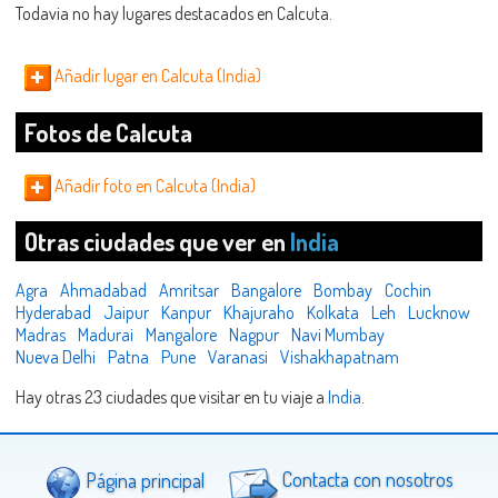
Todavia no hay lugares destacados en Calcuta.
Añadir lugar en Calcuta (India)
Fotos de Calcuta
Añadir foto en Calcuta (India)
Otras ciudades que ver en
India
Agra
Ahmadabad
Amritsar
Bangalore
Bombay
Cochin
Hyderabad
Jaipur
Kanpur
Khajuraho
Kolkata
Leh
Lucknow
Madras
Madurai
Mangalore
Nagpur
Navi Mumbay
Nueva Delhi
Patna
Pune
Varanasi
Vishakhapatnam
Hay otras 23 ciudades que visitar en tu viaje a
India
.
Página principal
Contacta con nosotros