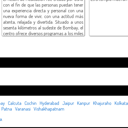
con el fin de que las personas puedan tener
una experiencia directa y personal con una
nueva forma de vivir, con una actitud más
atenta, relajada y divertida. Situado a unos
sesenta kilómetros al sudeste de Bombay, el
centro ofrece diversos programas a los miles
de personas que acuden a él todos los años
procedentes de más de cien países.
Desarrollada en principio como lugar de retiro
para los marajás y la adinerada colonia
británica,Pune es en la actualidad una ciudad
moderna y próspera que alberga numerosas
universidades y industrias de alta tecnología.
El resort de meditación se extiende sobre una
superficie de más de dieciséis hectáreas,en
una zona poblada de árboles conocida como
Koregaon Park. Ofrece alojamiento de lujo
para un número limitado de huéspedes, y en
ay
Calcuta
Cochin
Hyderabad
Jaipur
Kanpur
Khajuraho
Kolkata
las cercanías existen númerosos hoteles y
Patna
Varanasi
Vishakhapatnam
apartamentos privados para estancias de
ia
.
desde varios días hasta varios meses. Todos
los programas del centro se basan en la visión