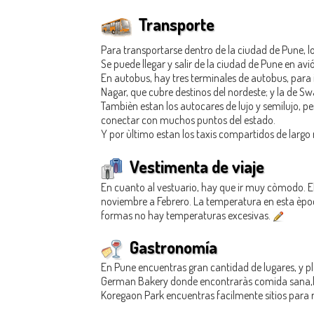
Transporte
Para transportarse dentro de la ciudad de Pune, l
Se puede llegar y salir de la ciudad de Pune en avió
En autobus, hay tres terminales de autobus, para 
Nagar, que cubre destinos del nordeste; y la de S
Tambièn estan los autocares de lujo y semilujo, p
conectar con muchos puntos del estado.
Y por ùltimo estan los taxis compartidos de largo 
Vestimenta de viaje
En cuanto al vestuario, hay que ir muy còmodo. El a
noviembre a Febrero. La temperatura en esta èpoc
formas no hay temperaturas excesivas.
Gastronomía
En Pune encuentras gran cantidad de lugares, y p
German Bakery donde encontraràs comida sana,las f
Koregaon Park encuentras facilmente sitios para