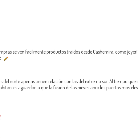
mpras;se ven facilmente productos traidos desde Cashemira, como joyerìa
d.
as del norte apenas tienen relación con las del extremo sur. Al tiempo que
 habitantes aguardan a que la fusión de las nieves abra los puertos más ele