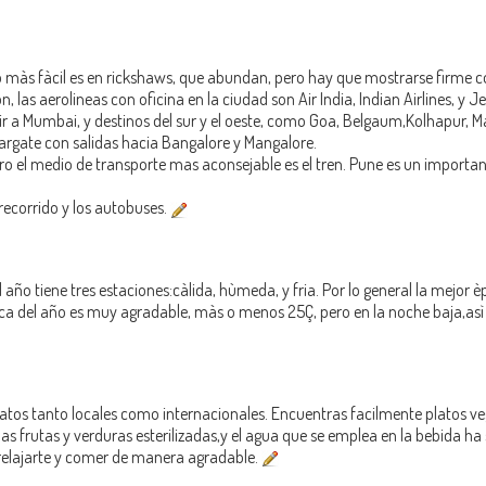
o màs fàcil es en rickshaws, que abundan, pero hay que mostrarse firme co
n, las aerolineas con oficina en la ciudad son Air India, Indian Airlines, y J
ir a Mumbai, y destinos del sur y el oeste, como Goa, Belgaum,Kolhapur, 
wargate con salidas hacia Bangalore y Mangalore.
ero el medio de transporte mas aconsejable es el tren. Pune es un importa
recorrido y los autobuses.
ño tiene tres estaciones:càlida, hùmeda, y fria. Por lo general la mejor èp
a del año es muy agradable, màs o menos 25Ç, pero en la noche baja,asì q
latos tanto locales como internacionales. Encuentras facilmente platos v
rutas y verduras esterilizadas,y el agua que se emplea en la bebida ha s
 relajarte y comer de manera agradable.