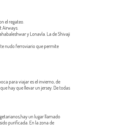
n el regateo.
et Airways.
Mahabaleshwar y Lonavla. La de Shivaji
nte nudo ferroviario que permite
oca para viajar es el invierno, de
ue hay que llevar un jersey. De todas
egetarianos,hay un lugar llamado
ido purificada. En la zona de