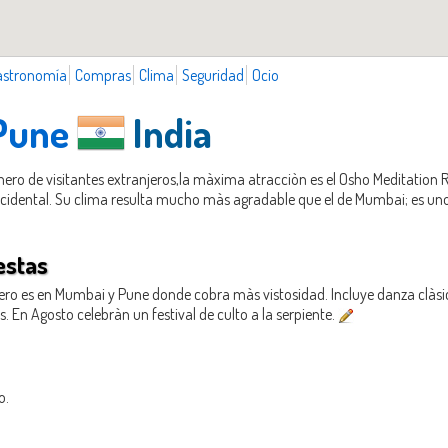
astronomía
Compras
Clima
Seguridad
Ocio
 Pune
India
ero de visitantes extranjeros,la màxima atracciòn es el Osho Meditation R
cidental. Su clima resulta mucho màs agradable que el de Mumbai; es uno 
estas
pero es en Mumbai y Pune donde cobra màs vistosidad. Incluye danza clàsica
s. En Agosto celebràn un festival de culto a la serpiente.
o.