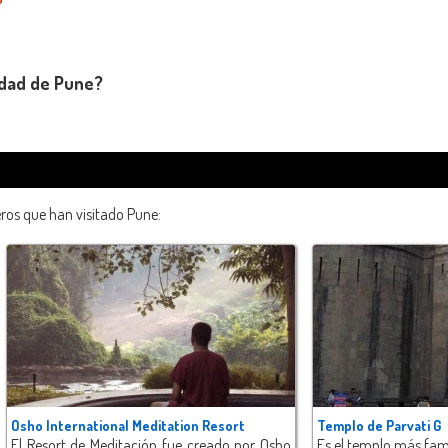
udad de Pune?
eros que han visitado Pune:
Osho International Meditation Resort
Templo de Parvati G
El Resort de Meditación fue creado por Osho
Es el templo más fa