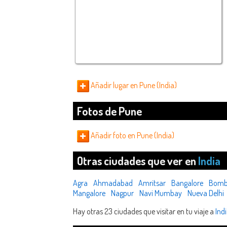
Añadir lugar en Pune (India)
Fotos de Pune
Añadir foto en Pune (India)
Otras ciudades que ver en
India
Agra
Ahmadabad
Amritsar
Bangalore
Bomb
Mangalore
Nagpur
Navi Mumbay
Nueva Delhi
Hay otras 23 ciudades que visitar en tu viaje a
Ind