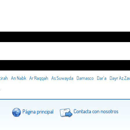
tirah
An Nabk
Ar Raqqah
As Suwayda
Damasco
Dar'a
Dayr Az Za
.
Página principal
Contacta con nosotros