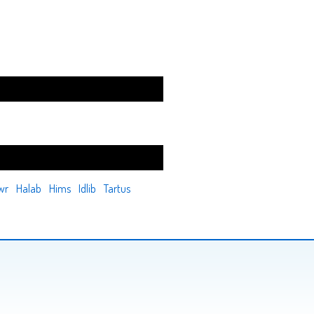
wr
Halab
Hims
Idlib
Tartus