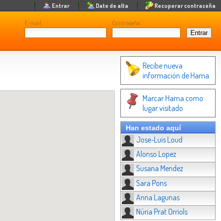
Entrar
Date de alta
Recuperar contraseña
E-mail
Contraseña
Recibe nueva
información de Hama
Marcar Hama como
lugar visitado
Han estado aquí
Jose-Luis Loud
Alonso Lopez
Susana Mendez
Sara Pons
Anna Lagunas
Núria Prat Orriols