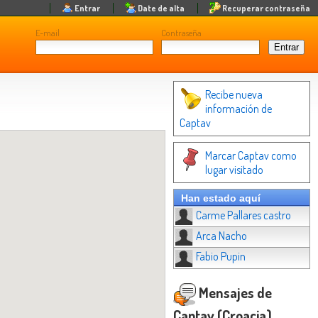
Entrar
Date de alta
Recuperar contraseña
E-mail
Contraseña
Recibe nueva
información de
Captav
Marcar Captav como
lugar visitado
Han estado aquí
Carme Pallares castro
Arca Nacho
Fabio Pupin
Mensajes de
Captav (Croacia)