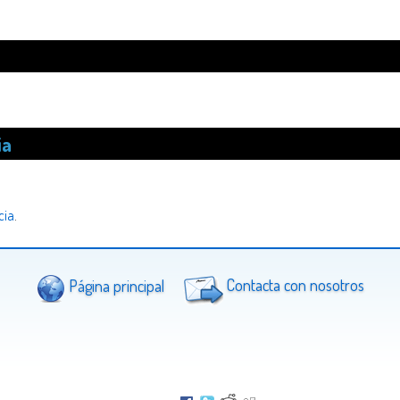
ia
cia
.
Página principal
Contacta con nosotros