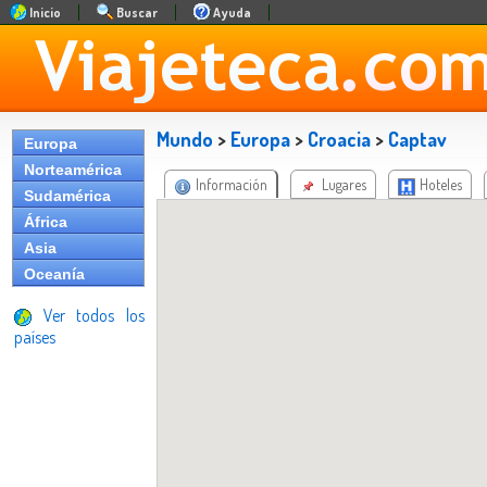
Inicio
Buscar
Ayuda
Mundo
>
Europa
>
Croacia
>
Captav
Europa
Norteamérica
Información
Lugares
Hoteles
Sudamérica
África
Asia
Oceanía
Ver todos los
países