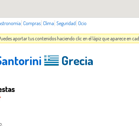
astronomía
Compras
Clima
Seguridad
Ocio
 Puedes aportar tus contenidos haciendo clic en el lápiz que aparece en ca
Santorini
Grecia
estas
o.