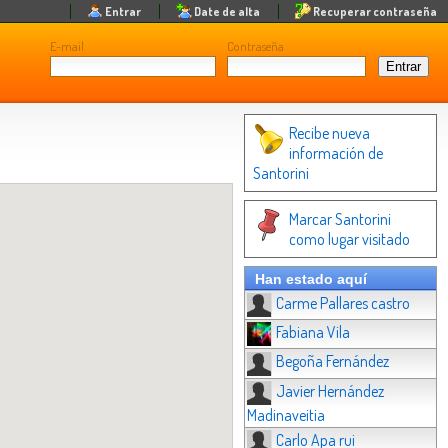
Entrar
Date de alta
Recuperar contraseña
E-mail
Contraseña
Recibe nueva
información de
Santorini
Marcar Santorini
como lugar visitado
Han estado aquí
Carme Pallares castro
Fabiana Vila
Begoña Fernández
Javier Hernández
Madinaveitia
Carlo Apa rui