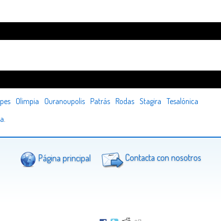
a
ypes
Olimpia
Ouranoupolis
Patrás
Rodas
Stagira
Tesalónica
ia
.
Página principal
Contacta con nosotros