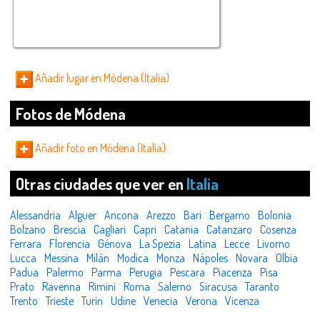
Añadir lugar en Módena (Italia)
Fotos de Módena
Añadir foto en Módena (Italia)
Otras ciudades que ver en
Italia
Alessandria
Alguer
Ancona
Arezzo
Bari
Bergamo
Bolonia
Bolzano
Brescia
Cagliari
Capri
Catania
Catanzaro
Cosenza
Ferrara
Florencia
Génova
La Spezia
Latina
Lecce
Livorno
Lucca
Messina
Milán
Modica
Monza
Nápoles
Novara
Olbia
Padua
Palermo
Parma
Perugia
Pescara
Piacenza
Pisa
Prato
Ravenna
Rimini
Roma
Salerno
Siracusa
Taranto
Trento
Trieste
Turín
Udine
Venecia
Verona
Vicenza