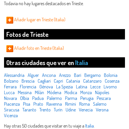
Todavia no hay lugares destacados en Trieste.
Añadir lugar en Trieste (Italia)
Fotos de Trieste
Añadir foto en Trieste (Italia)
Otras ciudades que ver en
Italia
Alessandria
Alguer
Ancona
Arezzo
Bari
Bergamo
Bolonia
Bolzano
Brescia
Cagliari
Capri
Catania
Catanzaro
Cosenza
Ferrara
Florencia
Génova
La Spezia
Latina
Lecce
Livorno
Lucca
Messina
Milán
Módena
Modica
Monza
Nápoles
Novara
Olbia
Padua
Palermo
Parma
Perugia
Pescara
Piacenza
Pisa
Prato
Ravenna
Rimini
Roma
Salerno
Siracusa
Taranto
Trento
Turín
Udine
Venecia
Verona
Vicenza
Hay otras 50 ciudades que visitar en tu viaje a
Italia
.