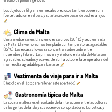
el estilo de puntilla genovés.
Los objetos de filigrana en metales preciosos también poseen una
fuerte tradición en el país, y su arte se suele pasar de padres a hijos.
Clima de Malta
Clima mediterráneo. El invierno es caluroso (30° C) y seco en la isla
de Malta. El invierno es más templado con temperaturas agradables
(15° C). Las escasas lluvias se concentran sobre todo entre
noviembre y febrero. La primavera y el otoño en la isla de Malta son
agradables, soleados y suaves. De abril a octubre, la temperatura del
mar resulta agradable para bañarse.
Vestimenta de viaje para ir a Malta
[Haz clic en el lápiz para rellenar este apartado]
Gastronomía típica de Malta
La cocina maltesa es el resultado de la interacción entre las culturas
de las gentes de la isla y sus sucesivos conquistadores. Es rústica, y