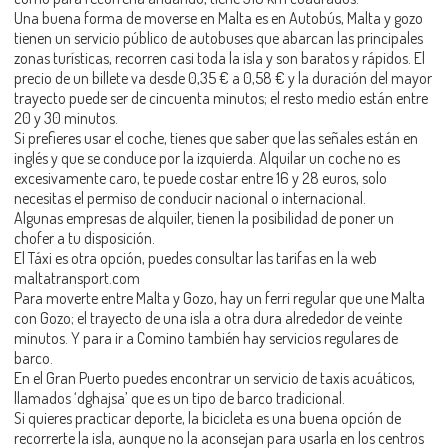
Una buena forma de moverse en Malta es en Autobús, Malta y gozo
tienen un servicio público de autobuses que abarcan las principales
zonas turísticas, recorren casi toda la isla y son baratos y rápidos. El
precio de un billete va desde 0,35 € a 0,58 € y la duración del mayor
trayecto puede ser de cincuenta minutos; el resto medio están entre
20 y 30 minutos.
Si prefieres usar el coche, tienes que saber que las señales están en
inglés y que se conduce por la izquierda. Alquilar un coche no es
excesivamente caro, te puede costar entre 16 y 28 euros, solo
necesitas el permiso de conducir nacional o internacional.
Algunas empresas de alquiler, tienen la posibilidad de poner un
chofer a tu disposición.
El Táxi es otra opción, puedes consultar las tarifas en la web
maltatransport.com
Para moverte entre Malta y Gozo, hay un ferri regular que une Malta
con Gozo; el trayecto de una isla a otra dura alrededor de veinte
minutos. Y para ir a Comino también hay servicios regulares de
barco.
En el Gran Puerto puedes encontrar un servicio de taxis acuáticos,
llamados ‘dghajsa’ que es un tipo de barco tradicional.
Si quieres practicar deporte, la bicicleta es una buena opción de
recorrerte la isla, aunque no la aconsejan para usarla en los centros