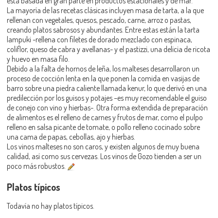
está basada en gran parte en productos estacionales y de mar.
La mayoría de las recetas clásicas incluyen masa de tarta, a la que
rellenan con vegetales, quesos, pescado, carne, arroz o pastas,
creando platos sabrosos y abundantes. Entre estas están la tarta
lampuki -rellena con filetes de dorado mezclado con espinaca,
coliflor, queso de cabra y avellanas- y el pastizzi, una delicia de ricota
y huevo en masa filo.
Debido a la falta de hornos de leña, los malteses desarrollaron un
proceso de cocción lenta en la que ponen la comida en vasijas de
barro sobre una piedra caliente llamada kenur, lo que derivó en una
predilección por los guisos y potajes –es muy recomendable el guiso
de conejo con vino y hierbas-. Otra forma extendida de preparación
de alimentos es el relleno de carnes y frutos de mar, como el pulpo
relleno en salsa picante de tomate, o pollo relleno cocinado sobre
una cama de papas, cebollas, ajo y hierbas.
Los vinos malteses no son caros, y existen algunos de muy buena
calidad, así como sus cervezas. Los vinos de Gozo tienden a ser un
poco más robustos.
Platos típicos
Todavía no hay platos típicos.