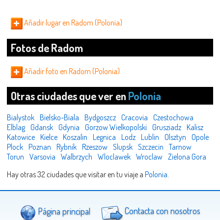
Añadir lugar en Radom (Polonia)
Fotos de Radom
Añadir foto en Radom (Polonia)
Otras ciudades que ver en
Polonia
Bialystok
Bielsko-Biala
Bydgoszcz
Cracovia
Czestochowa
Elblag
Gdansk
Gdynia
Gorzow Wielkopolski
Grusziadz
Kalisz
Katowice
Kielce
Koszalin
Legnica
Lodz
Lublin
Olsztyn
Opole
Plock
Poznan
Rybnik
Rzeszow
Slupsk
Szczecin
Tarnow
Torun
Varsovia
Walbrzych
Wloclawek
Wroclaw
Zielona Gora
Hay otras 32 ciudades que visitar en tu viaje a
Polonia
.
Página principal
Contacta con nosotros