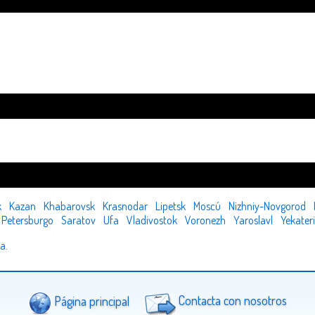
k
Kazan
Khabarovsk
Krasnodar
Lipetsk
Moscú
Nizhniy-Novgorod
 Petersburgo
Saratov
Ufa
Vladivostok
Voronezh
Yaroslavl
Yekater
ia
.
Página principal
Contacta con nosotros