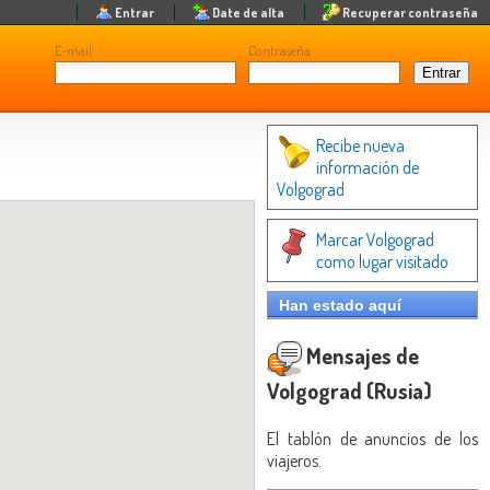
Entrar
Date de alta
Recuperar contraseña
E-mail
Contraseña
Recibe nueva
información de
Volgograd
Marcar Volgograd
como lugar visitado
Han estado aquí
Mensajes de
Volgograd (Rusia)
El tablón de anuncios de los
viajeros.