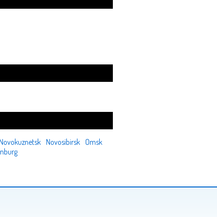
Novokuznetsk
Novosibirsk
Omsk
inburg