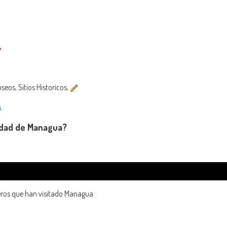
seos, Sitios Historicos,
a
.
iudad de Managua?
jeros que han visitado Managua: