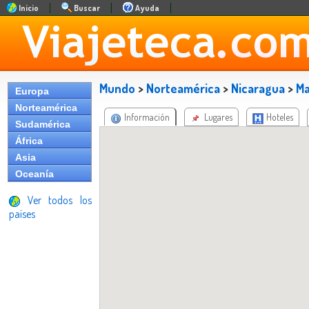
Inicio
Buscar
Ayuda
Mundo
>
Norteamérica
>
Nicaragua
>
M
Europa
Norteamérica
Información
Lugares
Hoteles
Sudamérica
África
Asia
Oceanía
Ver todos los
países