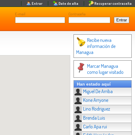
Entrar
Date de alta
Recuperar contraseña
E-mail
Contraseña
Recibe nueva
información de
Managua
Marcar Managua
como lugar visitado
Han estado aquí
Miguel De Arriba
Kone Arryone
Lino Rodriguez
Brenda Luis
Carlo Apa rui