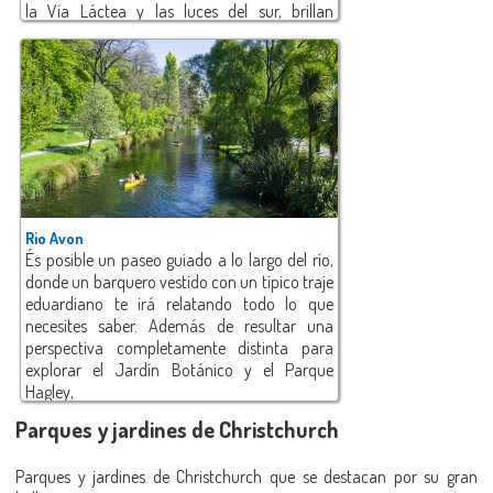
la Vía Láctea y las luces del sur, brillan
espectacularmente en la Reserva
Internacional de Cielo Oscuro Aoraki
Mackenzie, declarada Patrimonio de la
Humanidad. Se encuentra a tres horas de
viaje desde Christchurch
Rio Avon
És posible un paseo guiado a lo largo del río,
donde un barquero vestido con un típico traje
eduardiano te irá relatando todo lo que
necesites saber. Además de resultar una
perspectiva completamente distinta para
explorar el Jardín Botánico y el Parque
Hagley,
Parques y jardines de Christchurch
Parques y jardines de Christchurch que se destacan por su gran