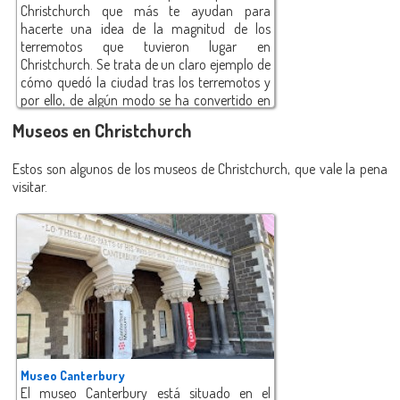
Christchurch que más te ayudan para
hacerte una idea de la magnitud de los
terremotos que tuvieron lugar en
Christchurch. Se trata de un claro ejemplo de
cómo quedó la ciudad tras los terremotos y
por ello, de algún modo se ha convertido en
un símbolo. En la fecha de nuestra visita, más
Museos en Christchurch
de 8 años después de los terremotos, los
trabajos de restauración aún no habían
Estos son algunos de los museos de Christchurch, que vale la pena
avanzado demasiado.
visitar.
Museo Canterbury
El museo Canterbury está situado en el