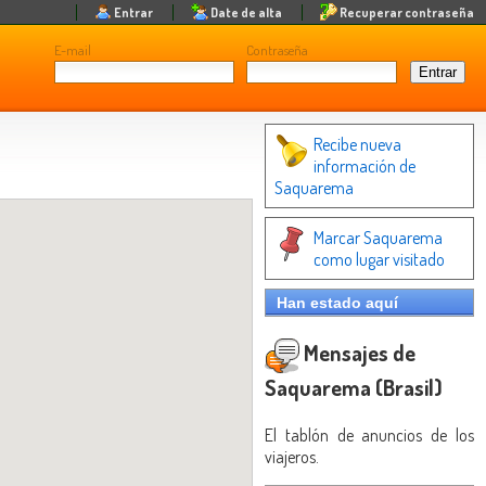
Entrar
Date de alta
Recuperar contraseña
E-mail
Contraseña
Recibe nueva
información de
Saquarema
Marcar Saquarema
como lugar visitado
Han estado aquí
Mensajes de
Saquarema (Brasil)
El tablón de anuncios de los
viajeros.