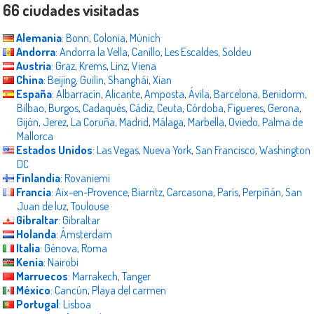
66 ciudades visitadas
Alemania
:
Bonn
,
Colonia
,
Múnich
Andorra
:
Andorra la Vella
,
Canillo
,
Les Escaldes
,
Soldeu
Austria
:
Graz
,
Krems
,
Linz
,
Viena
China
:
Beijing
,
Guilin
,
Shanghái
,
Xian
España
:
Albarracín
,
Alicante
,
Amposta
,
Ávila
,
Barcelona
,
Benidorm
,
Bilbao
,
Burgos
,
Cadaqués
,
Cádiz
,
Ceuta
,
Córdoba
,
Figueres
,
Gerona
,
Gijón
,
Jerez
,
La Coruña
,
Madrid
,
Málaga
,
Marbella
,
Oviedo
,
Palma de
Mallorca
Estados Unidos
:
Las Vegas
,
Nueva York
,
San Francisco
,
Washington
DC
Finlandia
:
Rovaniemi
Francia
:
Aix-en-Provence
,
Biarritz
,
Carcasona
,
París
,
Perpiñán
,
San
Juan de luz
,
Toulouse
Gibraltar
:
Gibraltar
Holanda
:
Ámsterdam
Italia
:
Génova
,
Roma
Kenia
:
Nairobi
Marruecos
:
Marrakech
,
Tanger
México
:
Cancún
,
Playa del carmen
Portugal
:
Lisboa