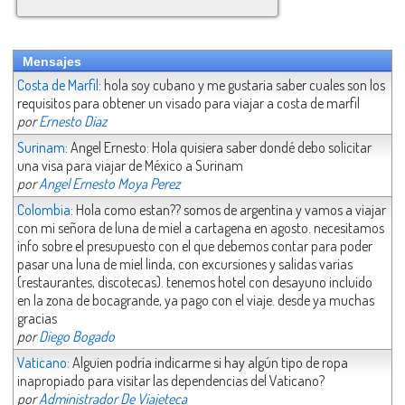
Mensajes
Costa de Marfil
: hola soy cubano y me gustaria saber cuales son los
requisitos para obtener un visado para viajar a costa de marfil
por
Ernesto Diaz
Surinam
: Angel Ernesto: Hola quisiera saber dondé debo solicitar
una visa para viajar de México a Surinam
por
Angel Ernesto Moya Perez
Colombia
: Hola como estan?? somos de argentina y vamos a viajar
con mi señora de luna de miel a cartagena en agosto. necesitamos
info sobre el presupuesto con el que debemos contar para poder
pasar una luna de miel linda, con excursiones y salidas varias
(restaurantes, discotecas). tenemos hotel con desayuno incluido
en la zona de bocagrande, ya pago con el viaje. desde ya muchas
gracias
por
Diego Bogado
Vaticano
: Alguien podría indicarme si hay algún tipo de ropa
inapropiado para visitar las dependencias del Vaticano?
por
Administrador De Viajeteca