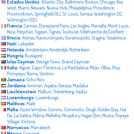
Estados Unidos
:
Atlantic City
,
Baltimore
,
Boston
,
Chicago
,
Key
West
,
Miami
,
Newark
,
Nueva York
,
Philadelphia
,
Providence
,
Provincetown
,
Springfield (IL)
,
St. Louis
,
Tampa
,
Washington DC
,
Wilmington (DE)
Francia
:
Cannes
,
Disneyland Paris
,
Les Angles
,
Marsella
,
Mont-Louis
,
Niza
,
Perpiñán
,
Sigean
,
Tignes
,
Toulouse
,
Villefranche de Conflent
Grecia
:
Atenas
,
Kavourotrypes
,
Ouranoupolis
,
Stagira
,
Tesalónica
Haití
:
Labadee
Holanda
:
Ámsterdam
,
Kinderdijk
,
Rotterdam
Hungría
:
Budapest
Islas Cayman
:
George Town
,
Grand Cayman
Italia
:
Alguer
,
Capri
,
Florencia
,
La Maddalena
,
Milán
,
Olbia
,
Pisa
,
Pompeya
,
Roma
,
Stintino
Jamaica
:
Ocho Ríos
Jordania
:
Ammán
,
Aqaba
,
Gerasa
,
Madaba
Liechtenstein
:
Malbun
,
Triesenberg
,
Vaduz
Luxemburgo
:
Luxemburgo
Maldivas
:
Malé
Malta
:
Azure Window
,
Comino
,
Cominotto
,
Dingli
,
Golden Bay
,
Hal
Far
,
La Valeta
,
Mdina
,
Mellieha
,
Mnajdra y Hagar Qim
,
Mosta
,
Popeye
Village
,
Victoria
Marruecos
:
Marrakech
México
:
Cozumel