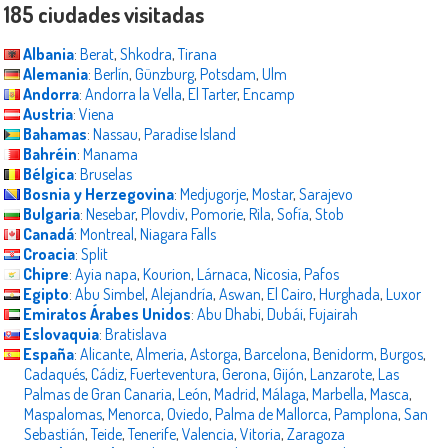
185 ciudades visitadas
Albania
:
Berat
,
Shkodra
,
Tirana
Alemania
:
Berlín
,
Günzburg
,
Potsdam
,
Ulm
Andorra
:
Andorra la Vella
,
El Tarter
,
Encamp
Austria
:
Viena
Bahamas
:
Nassau
,
Paradise Island
Bahréin
:
Manama
Bélgica
:
Bruselas
Bosnia y Herzegovina
:
Medjugorje
,
Mostar
,
Sarajevo
Bulgaria
:
Nesebar
,
Plovdiv
,
Pomorie
,
Rila
,
Sofía
,
Stob
Canadá
:
Montreal
,
Niagara Falls
Croacia
:
Split
Chipre
:
Ayia napa
,
Kourion
,
Lárnaca
,
Nicosia
,
Pafos
Egipto
:
Abu Simbel
,
Alejandría
,
Aswan
,
El Cairo
,
Hurghada
,
Luxor
Emiratos Árabes Unidos
:
Abu Dhabi
,
Dubái
,
Fujairah
Eslovaquia
:
Bratislava
España
:
Alicante
,
Almeria
,
Astorga
,
Barcelona
,
Benidorm
,
Burgos
,
Cadaqués
,
Cádiz
,
Fuerteventura
,
Gerona
,
Gijón
,
Lanzarote
,
Las
Palmas de Gran Canaria
,
León
,
Madrid
,
Málaga
,
Marbella
,
Masca
,
Maspalomas
,
Menorca
,
Oviedo
,
Palma de Mallorca
,
Pamplona
,
San
Sebastián
,
Teide
,
Tenerife
,
Valencia
,
Vitoria
,
Zaragoza