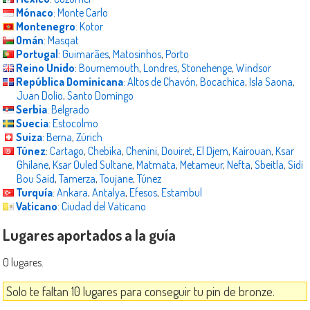
Mónaco
:
Monte Carlo
Montenegro
:
Kotor
Omán
:
Masqat
Portugal
:
Guimarães
,
Matosinhos
,
Porto
Reino Unido
:
Bournemouth
,
Londres
,
Stonehenge
,
Windsor
República Dominicana
:
Altos de Chavón
,
Bocachica
,
Isla Saona
,
Juan Dolio
,
Santo Domingo
Serbia
:
Belgrado
Suecia
:
Estocolmo
Suiza
:
Berna
,
Zúrich
Túnez
:
Cartago
,
Chebika
,
Chenini
,
Douiret
,
El Djem
,
Kairouan
,
Ksar
Ghilane
,
Ksar Ouled Sultane
,
Matmata
,
Metameur
,
Nefta
,
Sbeitla
,
Sidi
Bou Said
,
Tamerza
,
Toujane
,
Túnez
Turquía
:
Ankara
,
Antalya
,
Efesos
,
Estambul
Vaticano
:
Ciudad del Vaticano
Lugares aportados a la guía
0 lugares.
Solo te faltan 10 lugares para conseguir tu pin de bronze.