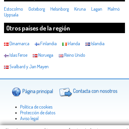
Estocolmo
Goteborg
Helsinborg
Kiruna
Lagan
Malmö
Uppsala
Otros países de la región
Dinamarca
Finlandia
Irlanda
Islandia
Islas Feroe
Noruega
Reino Unido
Svalbard y Jan Mayen
Página principal
Contacta con nosotros
Politica de cookies
Protección de datos
Aviso legal