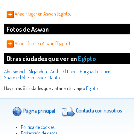
Añadir lugar en Aswan (Egipto)
Fotos de Aswan
Añadir foto en Aswan (Egipto)
Otras ciudades que ver en
Egipto
Abu Simbel
Alejandría
Arish
El Cairo
Hurghada
Luxor
Sharm El Sheikh
Suez
Tanta
Hay otras 9 ciudades que visitar en tu viaje a
Egipto
.
Página principal
Contacta con nosotros
Politica de cookies
Protección de datos