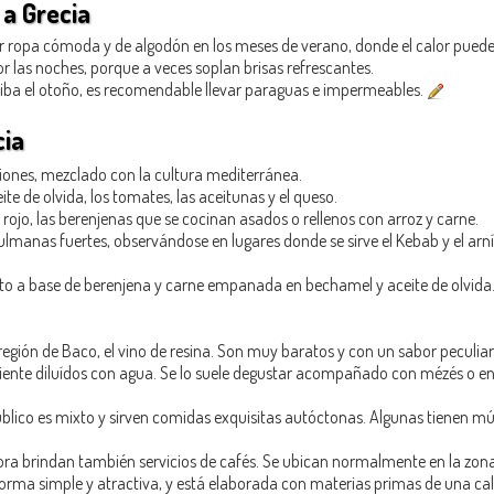
 a Grecia
er ropa cómoda y de algodón en los meses de verano, donde el calor pued
 las noches, porque a veces soplan brisas refrescantes.
riba el otoño, es recomendable llevar paraguas e impermeables.
cia
aciones, mezclado con la cultura mediterránea.
eite de olvida, los tomates, las aceitunas y el queso.
ojo, las berenjenas que se cocinan asados o rellenos con arroz y carne.
lmanas fuertes, observándose en lugares donde se sirve el Kebab y el arn
ato a base de berenjena y carne empanada en bechamel y aceite de olvida
región de Baco, el vino de resina. Son muy baratos y con un sabor peculiar
ardiente diluídos con agua. Se lo suele degustar acompañado con mézés o 
blico es mixto y sirven comidas exquisitas autóctonas. Algunas tienen mús
hora brindan también servicios de cafés. Se ubican normalmente en la zona
orma simple y atractiva, y está elaborada con materias primas de una calid