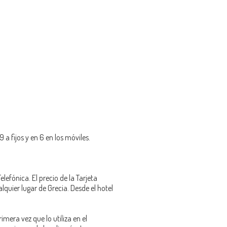
 fijos y en 6 en los móviles.
lefónica. El precio de la Tarjeta
quier lugar de Grecia. Desde el hotel
mera vez que lo utiliza en el