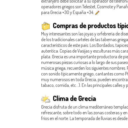
extranjero debe solicitar a su operador de telefoní
operadores griegos son Telestet, Cosmote y Panafo
para Grecia +30 y España +34.
Compras de productos típic
Muy interesantes son las joyas y orfebrería de dis
de los tradicionales carteles de las tabernas grie
característicos de este país. Los Bordados, tapic
autentica. Copias de Vasijas y esculturas más carac
plata. Grecia es una importante productora de piel
numerosas piezas curiosas a lo largo de sus paseos
música griega, recuerden los siguientes nombres. 
con sonido típicamente griego, cantantes como Pro
muy numerosos en toda Grecia, pueden encontrar pr
tabaco, comida, etc...). En las principales calles y
Clima de Grecia
Grecia disfruta de un clima mediterráneo templado
refrescante, sobre todo en las zonas costeras y en 
fríos en el norte. La temporada de lluvias es des