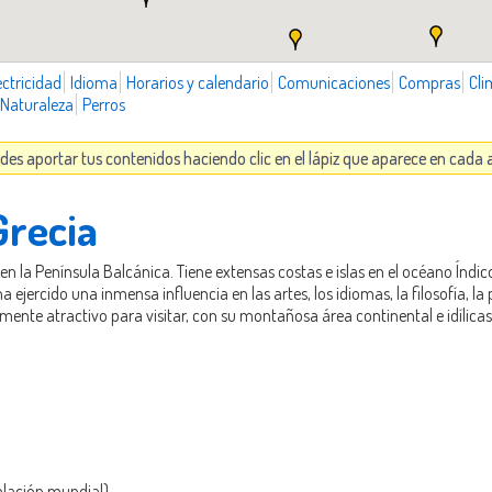
ectricidad
Idioma
Horarios y calendario
Comunicaciones
Compras
Cli
Naturaleza
Perros
edes aportar tus contenidos haciendo clic en el lápiz que aparece en cada
Grecia
en la Península Balcánica. Tiene extensas costas e islas en el océano Índi
ejercido una inmensa influencia en las artes, los idiomas, la filosofía, la 
mente atractivo para visitar, con su montañosa área continental e idílicas
blación mundial)