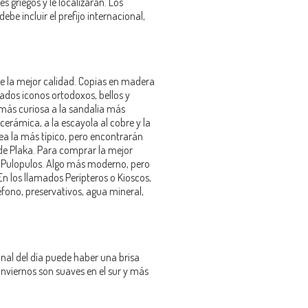
s griegos y le localizarán. Los
e incluir el prefijo internacional,
 de la mejor calidad. Copias en madera
iados iconos ortodoxos, bellos y
 más curiosa a la sandalia más
cerámica, a la escayola al cobre y la
sea la más típico, pero encontrarán
 de Plaka. Para comprar la mejor
 y Pulopulos. Algo más moderno, pero
n los llamados Perípteros o Kioscos,
fono, preservativos, agua mineral,
inal del día puede haber una brisa
 inviernos son suaves en el sur y más