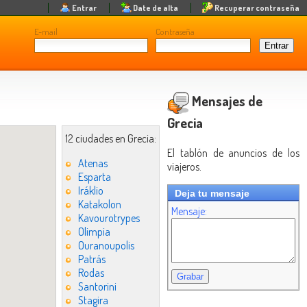
Entrar
Date de alta
Recuperar contraseña
E-mail
Contraseña
Mensajes de
Grecia
12 ciudades en Grecia:
El tablón de anuncios de los
Atenas
viajeros.
Esparta
Iráklio
Deja tu mensaje
Katakolon
Mensaje:
Kavourotrypes
Olimpia
Ouranoupolis
Patrás
Rodas
Santorini
Stagira