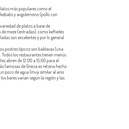
 platos más populares como el
os kebabs y avgolemono (pollo con
variedad de platos a base de
ón de meze (entradas), como keftedes
aladas son excelentes y por lo general
Los postres típicos son baklavas (una
). Todos los restaurantes tienen menús
tes abren de 12.00 a 15.00 para el
ás famosas de Grecia es retsina hecho
r un poco de agua (muy similar al anís
 los bares varían según la región y las