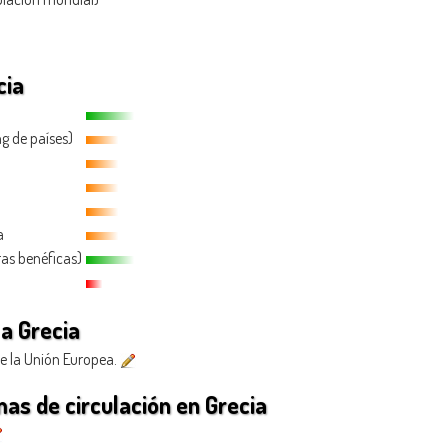
cia
ng de países)
a
ras benéficas)
a Grecia
e la Unión Europea.
as de circulación en Grecia