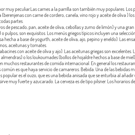
bor muy peculiar.Las carnes a la parrilla son también muy populares. Los
berenjenas con carne de cordero, canela, vino rojo y aceite de oliva ) l
todas partes.
s de pescado, pan, aceite de oliva, cebollas y zumo de limón) y una gran 
o pulpos, son exquisitos. Los menús griegos típicos incluyen una selecci
sa hecha a base de yogurth, aceite de oliva, ajo, pepino y eneldo). Las ens
inos, aceitunas y tomates.
abacines con aceite de oliva y ajo). Las aceitunas griegas son excelentes. 
 y almendras) o los loukoumades (bollos de hojaldre hechos a base de miel
sten muchos restaurantes de comida internacional. En general los restauran
s común es que haya servicio de camareros. Bebida: Una de las bebidas m
 más popular es el ouzo, que es una bebida anisada que se enturbia al añadi
e sirve muy fuerte y azucarado. La cerveza es de tipo pilsner. Los horarios de