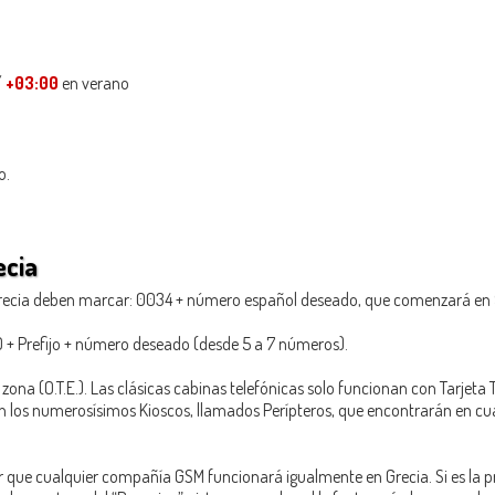
/
+03:00
en verano
o.
ecia
ecia deben marcar: 0034 + número español deseado, que comenzará en 9 a
+ Prefijo + número deseado (desde 5 a 7 números).
zona (O.T.E.). Las clásicas cabinas telefónicas solo funcionan con Tarjeta Te
en los numerosísimos Kioscos, llamados Perípteros, que encontrarán en cual
r que cualquier compañía GSM funcionará igualmente en Grecia. Si es la pri