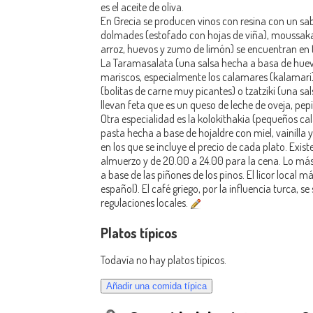
es el aceite de oliva.
En Grecia se producen vinos con resina con un sa
dolmades (estofado con hojas de viña), moussaka (
arroz, huevos y zumo de limón) se encuentran en 
La Taramasalata (una salsa hecha a basa de huevo
mariscos, especialmente los calamares (kalamari) 
(bolitas de carne muy picantes) o tzatziki (una sal
llevan feta que es un queso de leche de oveja, pep
Otra especialidad es la kolokithakia (pequeños cal
pasta hecha a base de hojaldre con miel, vainilla
en los que se incluye el precio de cada plato. Exi
almuerzo y de 20.00 a 24.00 para la cena. Lo má
a base de las piñones de los pinos. El licor local
español). El café griego, por la influencia turca, s
regulaciones locales.
Platos típicos
Todavía no hay platos típicos.