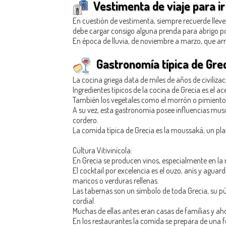
Vestimenta de viaje para ir
En cuestión de vestimenta, siempre recuerde llev
debe cargar consigo alguna prenda para abrigo por
En época de lluvia, de noviembre a marzo, que ar
Gastronomía típica de Gre
La cocina griega data de miles de años de civiliz
Ingredientes típicos de la cocina de Grecia es el ac
También los vegetales como el morrón o pimiento r
A su vez, esta gastronomía posee influencias musu
cordero.
La comida típica de Grecia es la moussaká, un pl
Cultura Vitivinícola:
En Grecia se producen vinos, especialmente en la 
El cocktail por excelencia es el ouzo, anís y agu
maricos o verduras rellenas.
Las tabernas son un símbolo de toda Grecia, su pú
cordial.
Muchas de ellas antes eran casas de familias y a
En los restaurantes la comida se prepara de una f