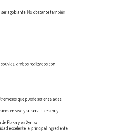
e ser agobiante. No obstante también
í soúvlas, ambos realizados con
.
.
entremeses que puede ser ensaladas,
icos en vivo y su servicio es muy
 de Plaka y en Xynou.
ad excelente; el principal ingrediente