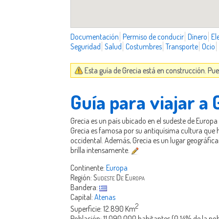
Documentación
Permiso de conducir
Dinero
El
Seguridad
Salud
Costumbres
Transporte
Ocio
Esta guía de Grecia está en construcción. Pu
Guía para viajar a 
Grecia es un país ubicado en el sudeste de Europa 
Grecia es famosa por su antiquísima cultura que ha 
occidental. Además, Grecia es un lugar geográfica
brilla intensamente.
Continente:
Europa
Región:
Sudeste De Europa
Bandera:
Capital:
Atenas
2
Superficie: 12.890 Km
Población: 11.090.000 habitantes (0.14% de la po