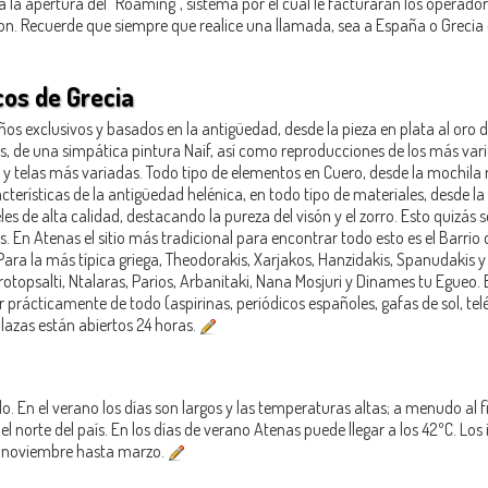
a la apertura del “Roaming”, sistema por el cual le facturarán los operadore
n. Recuerde que siempre que realice una llamada, sea a España o Grecia deb
os de Grecia
eños exclusivos y basados en la antigüedad, desde la pieza en plata al oro
gas, de una simpática pintura Naif, así como reproducciones de los más var
es y telas más variadas. Todo tipo de elementos en Cuero, desde la mochila
terísticas de la antigüedad helénica, en todo tipo de materiales, desde la 
es de alta calidad, destacando la pureza del visón y el zorro. Esto quizás 
. En Atenas el sitio más tradicional para encontrar todo esto es el Barrio
Para la más típica griega, Theodorakis, Xarjakos, Hanzidakis, Spanudakis
topsalti, Ntalaras, Parios, Arbanitaki, Nana Mosjuri y Dinames tu Egueo. E
ácticamente de todo (aspirinas, periódicos españoles, gafas de sol, telé
 plazas están abiertos 24 horas.
. En el verano los días son largos y las temperaturas altas; a menudo al f
el norte del país. En los días de verano Atenas puede llegar a los 42ºC. Los
de noviembre hasta marzo.