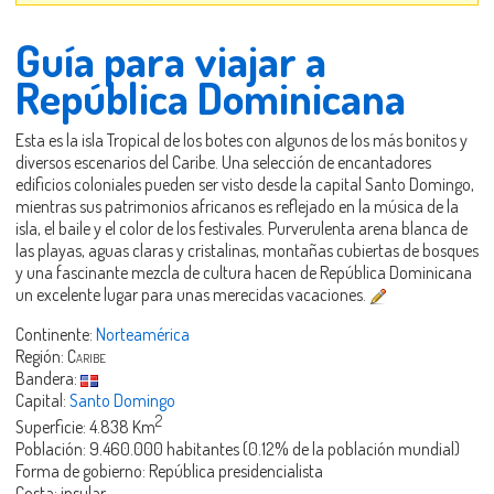
Guía para viajar a
República Dominicana
Esta es la isla Tropical de los botes con algunos de los más bonitos y
diversos escenarios del Caribe. Una selección de encantadores
edificios coloniales pueden ser visto desde la capital Santo Domingo,
mientras sus patrimonios africanos es reflejado en la música de la
isla, el baile y el color de los festivales. Purverulenta arena blanca de
las playas, aguas claras y cristalinas, montañas cubiertas de bosques
y una fascinante mezcla de cultura hacen de República Dominicana
un excelente lugar para unas merecidas vacaciones.
Continente:
Norteamérica
Región:
Caribe
Bandera:
Capital:
Santo Domingo
2
Superficie: 4.838 Km
Población: 9.460.000 habitantes (0.12% de la población mundial)
Forma de gobierno: República presidencialista
Costa: insular