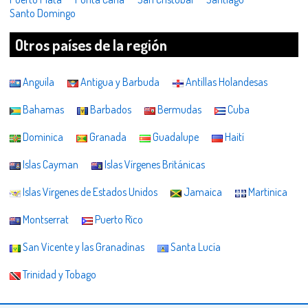
Santo Domingo
Otros países de la región
Anguila
Antigua y Barbuda
Antillas Holandesas
Bahamas
Barbados
Bermudas
Cuba
Dominica
Granada
Guadalupe
Haití
Islas Cayman
Islas Vírgenes Británicas
Islas Vírgenes de Estados Unidos
Jamaica
Martinica
Montserrat
Puerto Rico
San Vicente y las Granadinas
Santa Lucía
Trinidad y Tobago