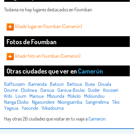
Todavia no hay lugares destacados en Foumban.
Añadir lugar en Foumban (Camerún)
Fotos de Foumban
Añadir foto en Foumban (Camerún)
Otras ciudades que ver en
Camerún
Baffousam
Bamenda
Batouri
Bertoua
Buea
Douala
Doume
Ebolowa
Garoua
Garoua-Boulai
Guider
Kousseri
Kribi
Loum
Maroua
Mbounda
Mokolo
Moloundou
Nanga Eboko
Ngaoundere
Nkongsamba
Sangmelima
Tiko
Yagoua
Yaounde
Yokadouma
Hay otras 26 ciudades que visitar en tu viaje a
Camerún
.