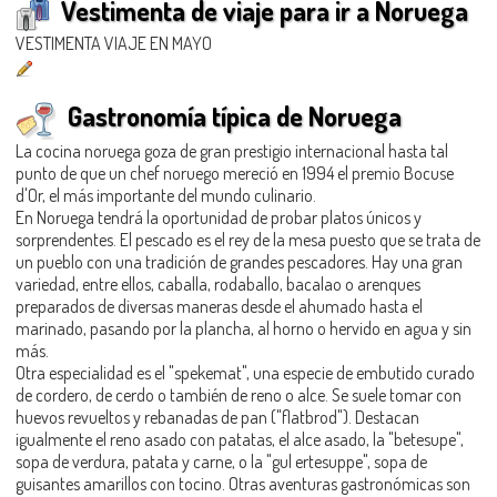
Vestimenta de viaje para ir a Noruega
VESTIMENTA VIAJE EN MAYO
Gastronomía típica de Noruega
La cocina noruega goza de gran prestigio internacional hasta tal
punto de que un chef noruego mereció en 1994 el premio Bocuse
d'Or, el más importante del mundo culinario.
En Noruega tendrá la oportunidad de probar platos únicos y
sorprendentes. El pescado es el rey de la mesa puesto que se trata de
un pueblo con una tradición de grandes pescadores. Hay una gran
variedad, entre ellos, caballa, rodaballo, bacalao o arenques
preparados de diversas maneras desde el ahumado hasta el
marinado, pasando por la plancha, al horno o hervido en agua y sin
más.
Otra especialidad es el "spekemat", una especie de embutido curado
de cordero, de cerdo o también de reno o alce. Se suele tomar con
huevos revueltos y rebanadas de pan ("flatbrod"). Destacan
igualmente el reno asado con patatas, el alce asado, la "betesupe",
sopa de verdura, patata y carne, o la "gul ertesuppe", sopa de
guisantes amarillos con tocino. Otras aventuras gastronómicas son