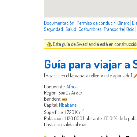
Documentación
Permiso de conducir
Dinero
El
Seguridad
Salud
Costumbres
Transporte
Ocio
Esta guía de Swazilandia está en construcció
Guía para viajar a 
[Haz clic en el lápiz para rellenar este apartado]
Continente:
África
Región:
Sur De Africa
Bandera:
Capital:
Mbabane
2
Superficie: 1.720 Km
Población: 1.120.000 habitantes (0.01% de la pob
Costa: sin salida al mar