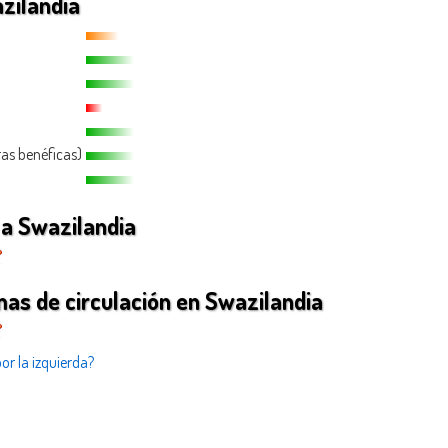
zilandia
ras benéficas)
 a Swazilandia
as de circulación en Swazilandia
or la izquierda?