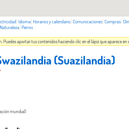
ectricidad
Idioma
Horarios y calendario
Comunicaciones
Compras
Cli
Naturaleza
Perros
n. Puedes aportar tus contenidos haciendo clic en el lápiz que aparece en
Swazilandia (Suazilandia)
lación mundial)