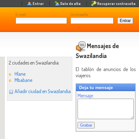
Entrar
Date de alta
Recuperar contraseña
E-mail
Contraseña
Mensajes de
Swazilandia
2 ciudades en Swazilandia:
El tablón de anuncios de los
Hlane
viajeros.
Mbabane
Deja tu mensaje
Añadir ciudad en Swazilandia
Mensaje: