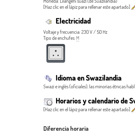
Moneda: Lilangeni suazi (de Suazilandia)
[Haz clic en el lápiz para rellenar este apartado]
Electricidad
Voltaje y frecuencia: 230 V / 50 Hz
Tipo de enchufes:
M
Idioma en Swazilandia
Swazi e inglés (oficiales); las minorías étnicas ha
Horarios y calendario de S
[Haz clic en el lápiz para rellenar este apartado]
Diferencia horaria