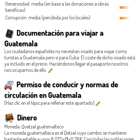
Generosidad
: media (en base a las donaciones a obras
benéficas)
Corrupción: media (percibida por los locales)
Documentación para viajar a
Guatemala
Los ciudadanos españoles no necesitan visado para viajar como
turistas a Guatemala pero sí para Cuba. El coste de dicho visado está
ya incluido en el precio. Haciéndonos llegar el pasaporte nosotros
nos ocupamos de ello.
Permiso de conducir y normas de
circulación en Guatemala
[Haz clic en el lápiz para rellenar este apartado]
Dinero
Moneda: Quetzal guatemalteco
La moneda guatemalteca es el Qetzal cuyo cambio se mantiene
bastante estable a unos 8 QTD=1$=0,76€ Casi todas las poblaciones