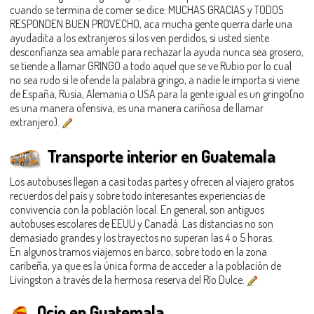
cuando se termina de comer se dice: MUCHAS GRACIAS y TODOS
RESPONDEN BUEN PROVECHO, aca mucha gente querra darle una
ayudadita a los extranjeros si los ven perdidos, si usted siente
desconfianza sea amable para rechazar la ayuda nunca sea grosero,
se tiende a llamar GRINGO a todo aquel que se ve Rubio por lo cual
no sea rudo si le ofende la palabra gringo, a nadie le importa si viene
de España, Rusia, Alemania o USA para la gente igual es un gringo(no
es una manera ofensiva, es una manera cariñosa de llamar
extranjero).
Transporte interior en Guatemala
Los autobuses llegan a casi todas partes y ofrecen al viajero gratos
recuerdos del país y sobre todo interesantes experiencias de
convivencia con la población local. En general, son antiguos
autobuses escolares de EEUU y Canadá. Las distancias no son
demasiado grandes y los trayectos no superan las 4 o 5 horas.
En algunos tramos viajemos en barco, sobre todo en la zona
caribeña, ya que es la única forma de acceder a la población de
Livingston a través de la hermosa reserva del Río Dulce.
Ocio en Guatemala