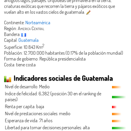
antiguos lagos, paisajes. Orquideas de primavera en la tierra,
criaturas exóticas que recorren la tierra y pájaros exóticos que
vuelan alto en los vastos cielos de guatemala.
Continente:
Norteamérica
Región:
America Central
Bandera:
Capital:
Guatemala
2
Superficie: 10.843 Km
Población: 12.700.000 habitantes (0.17% de la población mundial)
Forma de gobierno: República presidencialista
Costa: tiene costa
Indicadores sociales de Guatemala
Nivel de desarrollo: Medio
Indice de felicidad: 6,382 (posición 30 en el ranking de
países)
Renta per capita: baja
Nivel de prestaciones sociales: medio
Esperanza de vida: 71 años
Libertad para tomar decisiones personales: alta