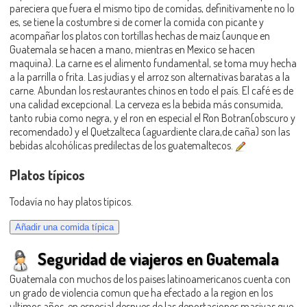
pareciera que fuera el mismo tipo de comidas, definitivamente no lo
es, se tiene la costumbre si de comer la comida con picante y
acompañar los platos con tortillas hechas de maiz (aunque en
Guatemala se hacen a mano, mientras en Mexico se hacen
maquina). La carne es el alimento fundamental, se toma muy hecha
a la parrilla o frita. Las judías y el arroz son alternativas baratas a la
carne. Abundan los restaurantes chinos en todo el país. El café es de
una calidad excepcional. La cerveza es la bebida más consumida,
tanto rubia como negra, y el ron en especial el Ron Botran(obscuro y
recomendado) y el Quetzalteca (aguardiente clara,de caña) son las
bebidas alcohólicas predilectas de los guatemaltecos.
Platos típicos
Todavía no hay platos típicos.
Seguridad de viajeros en Guatemala
Guatemala con muchos de los paises latinoamericanos cuenta con
un grado de violencia comun que ha efectado a la region en los
ultimos años, en especial despues de las deportaciones masivas que