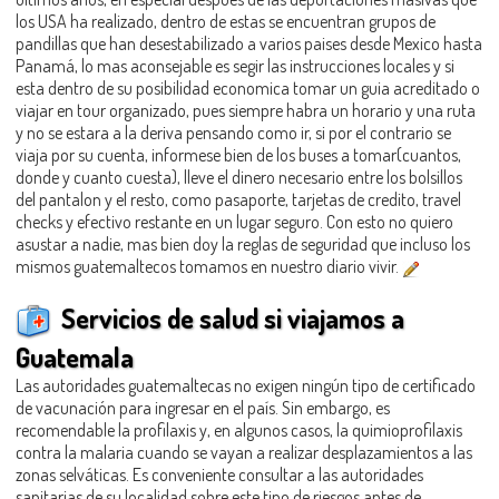
los USA ha realizado, dentro de estas se encuentran grupos de
pandillas que han desestabilizado a varios paises desde Mexico hasta
Panamá, lo mas aconsejable es segir las instrucciones locales y si
esta dentro de su posibilidad economica tomar un guia acreditado o
viajar en tour organizado, pues siempre habra un horario y una ruta
y no se estara a la deriva pensando como ir, si por el contrario se
viaja por su cuenta, informese bien de los buses a tomar(cuantos,
donde y cuanto cuesta), lleve el dinero necesario entre los bolsillos
del pantalon y el resto, como pasaporte, tarjetas de credito, travel
checks y efectivo restante en un lugar seguro. Con esto no quiero
asustar a nadie, mas bien doy la reglas de seguridad que incluso los
mismos guatemaltecos tomamos en nuestro diario vivir.
Servicios de salud si viajamos a
Guatemala
Las autoridades guatemaltecas no exigen ningún tipo de certificado
de vacunación para ingresar en el país. Sin embargo, es
recomendable la profilaxis y, en algunos casos, la quimioprofilaxis
contra la malaria cuando se vayan a realizar desplazamientos a las
zonas selváticas. Es conveniente consultar a las autoridades
sanitarias de su localidad sobre este tipo de riesgos antes de