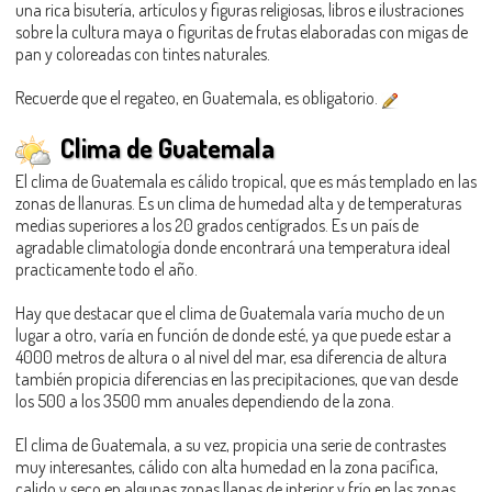
una rica bisutería, artículos y figuras religiosas, libros e ilustraciones
sobre la cultura maya o figuritas de frutas elaboradas con migas de
pan y coloreadas con tintes naturales.
Recuerde que el regateo, en Guatemala, es obligatorio.
Clima de Guatemala
El clima de Guatemala es cálido tropical, que es más templado en las
zonas de llanuras. Es un clima de humedad alta y de temperaturas
medias superiores a los 20 grados centígrados. Es un país de
agradable climatología donde encontrará una temperatura ideal
practicamente todo el año.
Hay que destacar que el clima de Guatemala varía mucho de un
lugar a otro, varía en función de donde esté, ya que puede estar a
4000 metros de altura o al nivel del mar, esa diferencia de altura
también propicia diferencias en las precipitaciones, que van desde
los 500 a los 3500 mm anuales dependiendo de la zona.
El clima de Guatemala, a su vez, propicia una serie de contrastes
muy interesantes, cálido con alta humedad en la zona pacífica,
calido y seco en algunas zonas llanas de interior y frío en las zonas