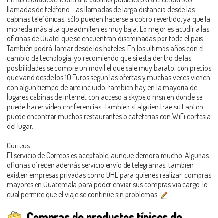
llamadas de teléfono. Las llamadas de larga distancia desde las
cabinas telefónicas, sólo pueden hacerse a cobro revertido, ya que la
moneda más alta que admiten es muy baja. Lo mejor es acudir a las
oficinas de Guatel que se encuentran diseminadas por todo el país.
También podrá llamar desde los hoteles. En los ultimos años con el
cambio de tecnologia, yo recomiendo que si esta dentro de las
posibilidades se compre un movil el que sale muy barato, con precios
que vand desde los 10 Euros segun las ofertas y muchas veces vienen
con algun tiempo de aire incluido; tambien hay en la mayoria de
lugares cabinas de internet con acceso a skype o msn en donde se
puede hacer video conferencias. Tambien si alguien trae su Laptop
puede encontrar muchos restaurantes o cafeterias con WiFi cortesia
del lugar.
Correos:
El servicio de Correos es aceptable, aunque demora mucho. Algunas
oficinas ofrecen además servicio envío de telegramas, tambien
existen empresas privadas como DHL para quienes realizan compras
mayores en Guatemala para poder enviar sus compras via cargo, lo
cual permite que el viaje se continúe sin problemas.
Compras de productos típicos de