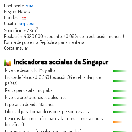
Continente:
Asia
Región:
Malasia
Bandera:
Capital:
Singapur
2
Superficie: 67 Km
Población: 4.320.000 habitantes (0.06% de la población mundial)
Forma de gobierno: República parlamentaria
Costa: insular
Indicadores sociales de Singapur
Nivel de desarrollo: Muy alto
Indice de felicidad: 6,343 (posición 34 en el ranking de
países)
Renta per capita: muy alta
Nivel de prestaciones sociales: alto
Esperanza de vida: 83 años
Libertad para tomar decisiones personales: alta
Generosidad
: media (en base a las donaciones a obras
benéficas)
Corrupción: baja (percibida por los locales)