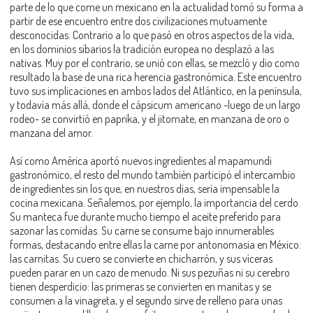
parte de lo que come un mexicano en la actualidad tomó su forma a
partir de ese encuentro entre dos civilizaciones mutuamente
desconocidas. Contrario a lo que pasó en otros aspectos de la vida,
en los dominios sibarios la tradición europea no desplazó a las
nativas. Muy por el contrario, se unió con ellas, se mezcló y dio como
resultado la base de una rica herencia gastronómica. Este encuentro
tuvo sus implicaciones en ambos lados del Atlántico, en la península,
y todavía más allá, donde el cápsicum americano -luego de un largo
rodeo- se convirtió en paprika, y el jitomate, en manzana de oro o
manzana del amor.
Así como América aportó nuevos ingredientes al mapamundi
gastronómico, el resto del mundo también participó el intercambio
de ingredientes sin los que, en nuestros días, sería impensable la
cocina mexicana. Señalemos, por ejemplo, la importancia del cerdo.
Su manteca fue durante mucho tiempo el aceite preferido para
sazonar las comidas. Su carne se consume bajo innumerables
formas, destacando entre ellas la carne por antonomasia en México:
las carnitas. Su cuero se convierte en chicharrón, y sus víceras
pueden parar en un cazo de menudo. Ni sus pezuñas ni su cerebro
tienen desperdicio: las primeras se convierten en manitas y se
consumen a la vinagreta, y el segundo sirve de relleno para unas