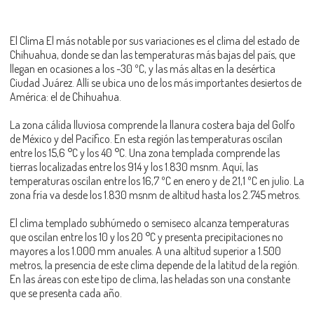
El Clima El más notable por sus variaciones es el clima del estado de
Chihuahua, donde se dan las temperaturas más bajas del país, que
llegan en ocasiones a los -30 ºC, y las más altas en la desértica
Ciudad Juárez. Allí se ubica uno de los más importantes desiertos de
América: el de Chihuahua.
La zona cálida lluviosa comprende la llanura costera baja del Golfo
de México y del Pacífico. En esta región las temperaturas oscilan
entre los 15,6 °C y los 40 °C. Una zona templada comprende las
tierras localizadas entre los 914 y los 1.830 msnm. Aquí, las
temperaturas oscilan entre los 16,7 ºC en enero y de 21,1 ºC en julio. La
zona fría va desde los 1.830 msnm de altitud hasta los 2.745 metros.
El clima templado subhúmedo o semiseco alcanza temperaturas
que oscilan entre los 10 y los 20 °C y presenta precipitaciones no
mayores a los 1.000 mm anuales. A una altitud superior a 1.500
metros, la presencia de este clima depende de la latitud de la región.
En las áreas con este tipo de clima, las heladas son una constante
que se presenta cada año.