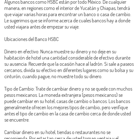
Algunos bancos como HSBC están por todo México. De cualquier
manera, en regiones como el interior de Yucatán y Chiapas, tendrá
que viajar varias horas para encontrar un banco o casa de cambio.
Le sugerimos que se informe acerca de cuales bancos hay a donde
usted viajara antes de empezar su viaje.
Ubicaciones del Banco HSBC
Dinero en efectivo: Nunca muestre su dinero y no deje en su
habitación de hotel una cantidad considerable de efectivo durante
su ausencia. Recuerde que la ocasión hace al ladrón. Si sale a paseos
cercanos, divida su efectivo en diferentes lugares como su bolsa y su
cinturón, cuando pague, no muestre todo su dinero.
Tipo de Cambio: Trate de cambiar dinero y no se quede con muchos
pesos mexicanos. La moneda extranjera (pesos mexicanos) se
puede cambiar en su hotel, casas de cambio o bancos. Los bancos
generalmente ofrecen los mejores tipos de cambio, pero verifique
antes el tipo de cambio en la casa de cambio cerca de donde usted
se encuentre.
Cambiar dinero en su hotel, tiendas o restaurantes no se
recomienda. Por estar tan cerca de usted toman ventaja y el