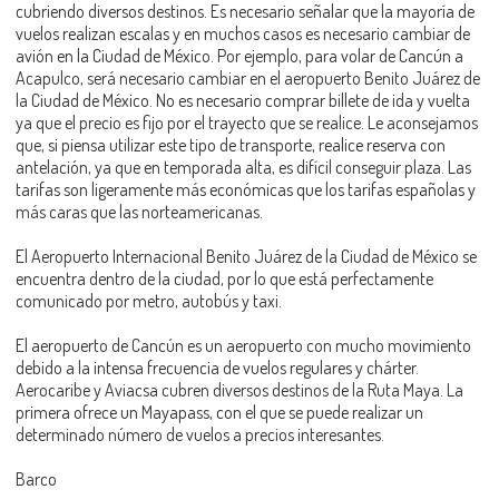
cubriendo diversos destinos. Es necesario señalar que la mayoría de
vuelos realizan escalas y en muchos casos es necesario cambiar de
avión en la Ciudad de México. Por ejemplo, para volar de Cancún a
Acapulco, será necesario cambiar en el aeropuerto Benito Juárez de
la Ciudad de México. No es necesario comprar billete de ida y vuelta
ya que el precio es fijo por el trayecto que se realice. Le aconsejamos
que, si piensa utilizar este tipo de transporte, realice reserva con
antelación, ya que en temporada alta, es difícil conseguir plaza. Las
tarifas son ligeramente más económicas que los tarifas españolas y
más caras que las norteamericanas.
El Aeropuerto Internacional Benito Juárez de la Ciudad de México se
encuentra dentro de la ciudad, por lo que está perfectamente
comunicado por metro, autobús y taxi.
El aeropuerto de Cancún es un aeropuerto con mucho movimiento
debido a la intensa frecuencia de vuelos regulares y chárter.
Aerocaribe y Aviacsa cubren diversos destinos de la Ruta Maya. La
primera ofrece un Mayapass, con el que se puede realizar un
determinado número de vuelos a precios interesantes.
Barco