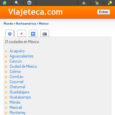
Mundo
>
Norteamérica
>
México
21 ciudades en México:
Acapulco
Aguascalientes
Cancún
Ciudad de México
Colima
Comitán
Cozumel
Chetumal
Guadalajara
Huatabampo
Mérida
Mexicali
Monterrey