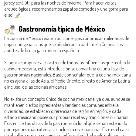
jersey será útil para las noches de invierno. Para hacer visitas
arqueológicas, recomendamos zapatos cómodos y una gorra para
el sol.
Gastronomía típica de México
La cocina de México reúne tradiciones gastronómicas milenarias de
origen indígena, a las que se añadieron, a partir de la Colonia, los
aportes de la rica gastronomía española.
Si aquí se propusiera el rastreo de todas las influencias que recibió la
cocina mexicana, esta introducción se convertiría en una lista de
gastronomías nacionales. Baste con señalar que la cocina mexicana
no es ajena a las de Asia, el Medio Oriente, el resto de América Latina
e incluso, de las cocinas africanas.
No existe un concepto único de cocina mexicana, ya que, aunque se
mantienen ciertos ingredientes y tendencias comunes entre la
diversidad, se establecen diferencias de región en región, y cada
estado mexicano posee sus propias recetas y tradiciones culinarias.
Existen ciertas obras de la gastronomía local que se han extendido
por regiones más extensas o incluso a nivel nacional. Este es el caso
de platillos como la cochinita pibil (yucateca), el mole poblano, el