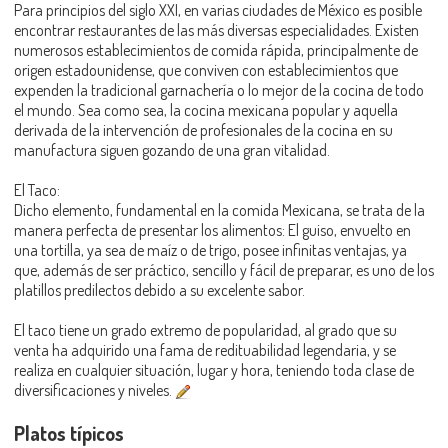
Para principios del siglo XXI, en varias ciudades de México es posible
encontrar restaurantes de las más diversas especialidades. Existen
numerosos establecimientos de comida rápida, principalmente de
origen estadounidense, que conviven con establecimientos que
expenden la tradicional garnachería o lo mejor de la cocina de todo
el mundo. Sea como sea, la cocina mexicana popular y aquella
derivada de la intervención de profesionales de la cocina en su
manufactura siguen gozando de una gran vitalidad.
El Taco:
Dicho elemento, fundamental en la comida Mexicana, se trata de la
manera perfecta de presentar los alimentos: El guiso, envuelto en
una tortilla, ya sea de maíz o de trigo, posee infinitas ventajas, ya
que, además de ser práctico, sencillo y fácil de preparar, es uno de los
platillos predilectos debido a su excelente sabor.
El taco tiene un grado extremo de popularidad, al grado que su
venta ha adquirido una fama de redituabilidad legendaria, y se
realiza en cualquier situación, lugar y hora, teniendo toda clase de
diversificaciones y niveles.
Platos típicos