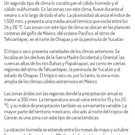
Un segundo tipo de clima lo constituyen el cálido-húmedo y el
cálido-subhúmedo. En las zonas con este clima, llueve durante el
verano o a lo largo de todo el año. La pluviosidad alcanza el índice de
1.500 mm, y presenta una media anual térmica que oscila entre los
24 y 26 ºC. Las zonas con este tipo de clima se ubican en las planicies
costeras del golfo de México, del océano Pacífico, el istmo de
Tehuantepec, en el norte de Chiapas y en la península de Yucatán.
El trópico seco presenta variedades de los climas anteriores. Se
localiza en los declives de la Sierra Madre Occidental y Oriental, las
cuencas altas de los ríos Balsas y Papaloapan, así como en ciertas
regiones del istmo de Tehuantepec, la península de Yucatán y el
estado de Chiapas. El trópico seco es, por lo tanto, la zona más
amplia de los climas cálidos extremosos en México.
Las zonas áridas son las regiones donde la precipitación anual es
menor a 350 mm. La temperatura anual varía entre los 15 y los 25
°C, y su índice de precipitación también es sumamente variable. La
mayor parte del territorio mexicano, ubicado al norte del trópico de
Cáncer, es una zona con este tipo de características
La estación húmeda se extiende entre los meses de mayo y octubre.