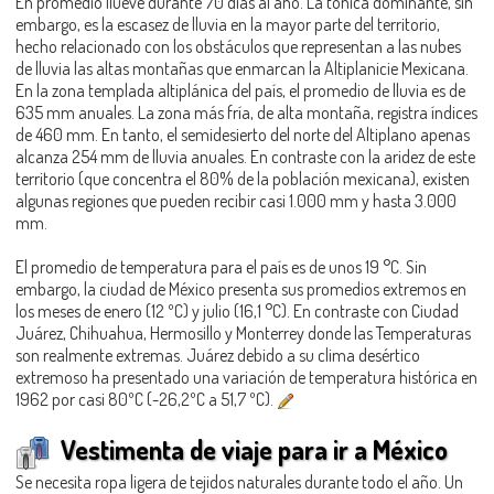
En promedio llueve durante 70 días al año. La tónica dominante, sin
embargo, es la escasez de lluvia en la mayor parte del territorio,
hecho relacionado con los obstáculos que representan a las nubes
de lluvia las altas montañas que enmarcan la Altiplanicie Mexicana.
En la zona templada altiplánica del país, el promedio de lluvia es de
635 mm anuales. La zona más fría, de alta montaña, registra índices
de 460 mm. En tanto, el semidesierto del norte del Altiplano apenas
alcanza 254 mm de lluvia anuales. En contraste con la aridez de este
territorio (que concentra el 80% de la población mexicana), existen
algunas regiones que pueden recibir casi 1.000 mm y hasta 3.000
mm.
El promedio de temperatura para el país es de unos 19 °C. Sin
embargo, la ciudad de México presenta sus promedios extremos en
los meses de enero (12 ºC) y julio (16,1 °C). En contraste con Ciudad
Juárez, Chihuahua, Hermosillo y Monterrey donde las Temperaturas
son realmente extremas. Juárez debido a su clima desértico
extremoso ha presentado una variación de temperatura histórica en
1962 por casi 80ºC (-26,2ºC a 51,7 ºC).
Vestimenta de viaje para ir a México
Se necesita ropa ligera de tejidos naturales durante todo el año. Un