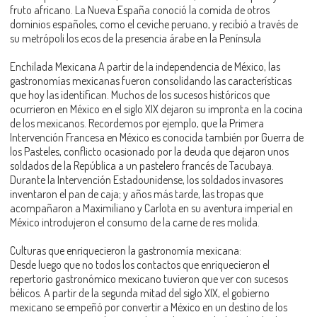
fruto africano. La Nueva España conoció la comida de otros
dominios españoles, como el ceviche peruano, y recibió a través de
su metrópoli los ecos de la presencia árabe en la Península
Enchilada Mexicana A partir de la independencia de México, las
gastronomías mexicanas fueron consolidando las características
que hoy las identifican. Muchos de los sucesos históricos que
ocurrieron en México en el siglo XIX dejaron su impronta en la cocina
de los mexicanos. Recordemos por ejemplo, que la Primera
Intervención Francesa en México es conocida también por Guerra de
los Pasteles, conflicto ocasionado por la deuda que dejaron unos
soldados de la República a un pastelero francés de Tacubaya.
Durante la Intervención Estadounidense, los soldados invasores
inventaron el pan de caja; y años más tarde, las tropas que
acompañaron a Maximiliano y Carlota en su aventura imperial en
México introdujeron el consumo de la carne de res molida.
Culturas que enriquecieron la gastronomía mexicana:
Desde luego que no todos los contactos que enriquecieron el
repertorio gastronómico mexicano tuvieron que ver con sucesos
bélicos. A partir de la segunda mitad del siglo XIX, el gobierno
mexicano se empeñó por convertir a México en un destino de los