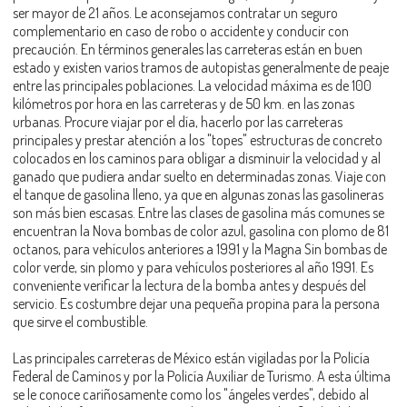
ser mayor de 21 años. Le aconsejamos contratar un seguro
complementario en caso de robo o accidente y conducir con
precaución. En términos generales las carreteras están en buen
estado y existen varios tramos de autopistas generalmente de peaje
entre las principales poblaciones. La velocidad máxima es de 100
kilómetros por hora en las carreteras y de 50 km. en las zonas
urbanas. Procure viajar por el día, hacerlo por las carreteras
principales y prestar atención a los "topes" estructuras de concreto
colocados en los caminos para obligar a disminuir la velocidad y al
ganado que pudiera andar suelto en determinadas zonas. Viaje con
el tanque de gasolina lleno, ya que en algunas zonas las gasolineras
son más bien escasas. Entre las clases de gasolina más comunes se
encuentran la Nova bombas de color azul, gasolina con plomo de 81
octanos, para vehículos anteriores a 1991 y la Magna Sin bombas de
color verde, sin plomo y para vehículos posteriores al año 1991. Es
conveniente verificar la lectura de la bomba antes y después del
servicio. Es costumbre dejar una pequeña propina para la persona
que sirve el combustible.
Las principales carreteras de México están vigiladas por la Policía
Federal de Caminos y por la Policía Auxiliar de Turismo. A esta última
se le conoce cariñosamente como los "ángeles verdes", debido al