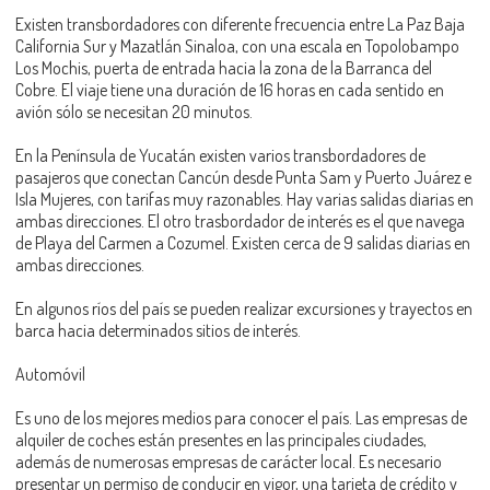
Existen transbordadores con diferente frecuencia entre La Paz Baja
California Sur y Mazatlán Sinaloa, con una escala en Topolobampo
Los Mochis, puerta de entrada hacia la zona de la Barranca del
Cobre. El viaje tiene una duración de 16 horas en cada sentido en
avión sólo se necesitan 20 minutos.
En la Península de Yucatán existen varios transbordadores de
pasajeros que conectan Cancún desde Punta Sam y Puerto Juárez e
Isla Mujeres, con tarifas muy razonables. Hay varias salidas diarias en
ambas direcciones. El otro trasbordador de interés es el que navega
de Playa del Carmen a Cozumel. Existen cerca de 9 salidas diarias en
ambas direcciones.
En algunos ríos del país se pueden realizar excursiones y trayectos en
barca hacia determinados sitios de interés.
Automóvil
Es uno de los mejores medios para conocer el país. Las empresas de
alquiler de coches están presentes en las principales ciudades,
además de numerosas empresas de carácter local. Es necesario
presentar un permiso de conducir en vigor, una tarjeta de crédito y