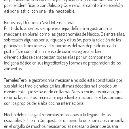
pozole (identificado con Jalisco y Guerrero), el cabrito (neoleonés) y
así por el estilo, con una lista inacabable.
Riquezas y Difusión a Nivel Internacional:
Por todo lo anterior, siempre es mejor definir a la gastronomía
mexicana en plural, como las gastronomías de México. De entre ellas,
sobresalen algunas por su riqueza y difusión, pero la relación de las
principales tradiciones gastronómicas del país depende de cada
gusto. Este conjunto inmenso de cocinas regionales bien
diferenciadas se caracterizan todas ellas por un componente
indígena básico en sus ingredientes y formas de preparación de los
alimentos.
TamalesPero la gastronomía mexicana no sólo está constituida por
sus platillos tradicionales. En las últimas décadas ha florecido un
movimiento que se ha dado en llamar Nueva cocina mexicana, que
retoma las recetas, técnicas e ingredientes nacionales y las combina
con los propios de la alta cocina internacional.
Mucho deben las gastronomías mexicanas a la llegada de los
españoles. Si bien la Conquista es un período que aún causa ampolla
en el orgullo de muchos mexicanos, es necesario decir que buena