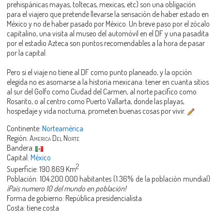
prehispánicas mayas, toltecas, mexicas, etc) son una obligación
para el viajero que pretende llevarse la sensación de haber estado en
México y no de haber pasado por México. Un breve paso por el zócalo
capitalino, una visita al museo del automóvil en el DF y una pasadita
por el estadio Azteca son puntos recomendables a la hora de pasar
por la capital.
Pero si el viaje no tiene al DF como punto planeado, y la opción
elegida no es asomarse a la historia mexicana: tener en cuanta sitios
al sur del Golfo como Ciudad del Carmen, al norte pacífico como
Rosarito, o al centro como Puerto Vallarta, donde las playas,
hospedaje y vida nocturna, prometen buenas cosas por vivir.
Continente:
Norteamérica
Región:
America Del Norte
Bandera:
Capital:
México
2
Superficie: 190.869 Km
Población: 104.200.000 habitantes (1.36% de la población mundial)
¡País numero 10 del mundo en población!
Forma de gobierno: República presidencialista
Costa: tiene costa