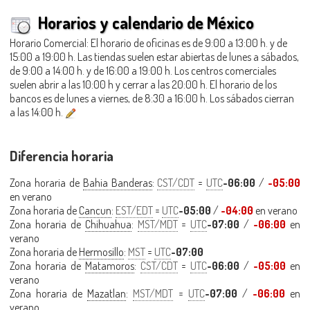
Horarios y calendario de México
Horario Comercial: El horario de oficinas es de 9:00 a 13:00 h. y de
15:00 a 19:00 h. Las tiendas suelen estar abiertas de lunes a sábados,
de 9:00 a 14:00 h. y de 16:00 a 19:00 h. Los centros comerciales
suelen abrir a las 10:00 h y cerrar a las 20:00 h. El horario de los
bancos es de lunes a viernes, de 8:30 a 16:00 h. Los sábados cierran
a las 14:00 h.
Diferencia horaria
Zona horaria de
Bahia Banderas
:
CST/CDT
=
UTC
-06:00
/
-05:00
en verano
Zona horaria de
Cancun
:
EST/EDT
=
UTC
-05:00
/
-04:00
en verano
Zona horaria de
Chihuahua
:
MST/MDT
=
UTC
-07:00
/
-06:00
en
verano
Zona horaria de
Hermosillo
:
MST
=
UTC
-07:00
Zona horaria de
Matamoros
:
CST/CDT
=
UTC
-06:00
/
-05:00
en
verano
Zona horaria de
Mazatlan
:
MST/MDT
=
UTC
-07:00
/
-06:00
en
verano