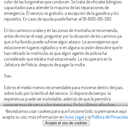
color de las furgonetas que conducen. Se trata de oficiales bilingües,
capacitados para atender la mayoría de las reparaciones de
emergencia. El servicio es gratuito, a excepción de la gasolina y los
repuestos. En caso de ayuda puede llamar al 91-800-90-392.
En los caminos rurales y en las zonas de montaña se recomienda,
antes de iniciar el viaje, preguntar por la situación de los caminos ya
que si ha llovido puede sufrirse algún atasco. Le aconsejamos que
estacione en lugares vigilados y si en alguna ocasión descubre que le
han retirado la matrícula, es que algún agente de policía ha
considerado que estaba mal estacionado. La recuperará en la
Jefatura de Policía, después de pagar la multa.
Tren
Este es el medio menos recomendable para moverse dentro del país,
sobre todo por la lentitud del servicio. Si dispone de tiempo, la
experiencia puede ser inolvidable, además de que le permitirá
conocer muy de cerca a los mexicanos. En los últimos años han
surgido rutas nuevas en donde el gobierno mexicano ha invertido
Necesitamos usar cookies para que funcione todo, si permanece aquí
importantes cantidades para mejorar el servicio, introduciendo
acepta su uso, más información en
Aviso Legal
y la
Política de Privacida
nuevos coches cama y coches comedor. Las rutas que más han
Acepto el uso de cookies
acaparado la atención son el Tren Jarocho, que opera entre