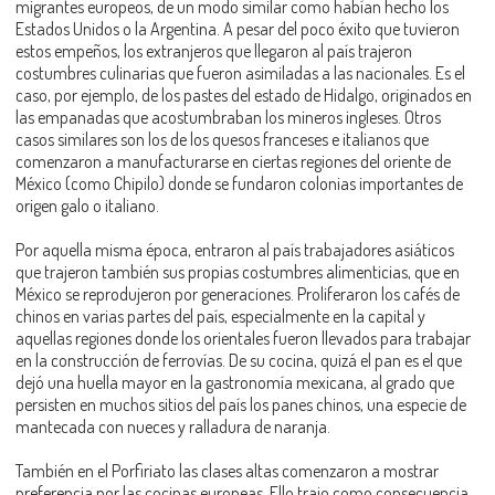
migrantes europeos, de un modo similar como habían hecho los
Estados Unidos o la Argentina. A pesar del poco éxito que tuvieron
estos empeños, los extranjeros que llegaron al país trajeron
costumbres culinarias que fueron asimiladas a las nacionales. Es el
caso, por ejemplo, de los pastes del estado de Hidalgo, originados en
las empanadas que acostumbraban los mineros ingleses. Otros
casos similares son los de los quesos franceses e italianos que
comenzaron a manufacturarse en ciertas regiones del oriente de
México (como Chipilo) donde se fundaron colonias importantes de
origen galo o italiano.
Por aquella misma época, entraron al país trabajadores asiáticos
que trajeron también sus propias costumbres alimenticias, que en
México se reprodujeron por generaciones. Proliferaron los cafés de
chinos en varias partes del país, especialmente en la capital y
aquellas regiones donde los orientales fueron llevados para trabajar
en la construcción de ferrovías. De su cocina, quizá el pan es el que
dejó una huella mayor en la gastronomía mexicana, al grado que
persisten en muchos sitios del país los panes chinos, una especie de
mantecada con nueces y ralladura de naranja.
También en el Porfiriato las clases altas comenzaron a mostrar
preferencia por las cocinas europeas. Ello trajo como consecuencia