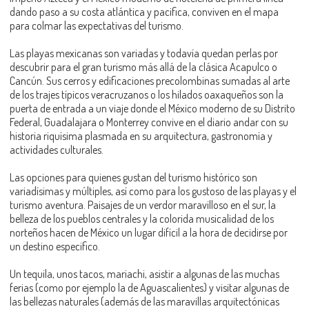
dando paso a su costa atlántica y pacifica, conviven en el mapa
para colmar las expectativas del turismo.
Las playas mexicanas son variadas y todavía quedan perlas por
descubrir para el gran turismo más allá de la clásica Acapulco o
Cancún. Sus cerros y edificaciones precolombinas sumadas al arte
de los trajes típicos veracruzanos o los hilados oaxaqueños son la
puerta de entrada a un viaje donde el México moderno de su Distrito
Federal, Guadalajara o Monterrey convive en el diario andar con su
historia riquísima plasmada en su arquitectura, gastronomía y
actividades culturales.
Las opciones para quienes gustan del turismo histórico son
variadísimas y múltiples, así como para los gustoso de las playas y el
turismo aventura. Paisajes de un verdor maravilloso en el sur, la
belleza de los pueblos centrales y la colorida musicalidad de los
norteños hacen de México un lugar difícil a la hora de decidirse por
un destino especifico.
Un tequila, unos tacos, mariachi, asistir a algunas de las muchas
ferias (como por ejemplo la de Aguascalientes) y visitar algunas de
las bellezas naturales (además de las maravillas arquitectónicas