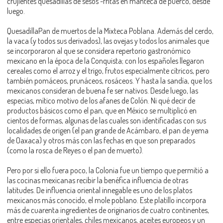
crujientes quesadillas de sesos -fritas en manteca de puerco, desde
luego.
QuesadillaPan de muertos de la Mixteca Poblana. Además del cerdo,
la vaca (y todos sus derivados), las ovejas y todos los animales que
se incorporaron al que se considera repertorio gastronómico
mexicano en la época de la Conquista; con los españoles llegaron
cereales como el arroz y el trigo, frutos especialmente cítricos, pero
también pomáceos, prunáceos, rosáceos. Y hasta la sandía, que los
mexicanos consideran de buena fe ser nativos. Desde luego, las
especias, mítico motivo de los afanes de Colón. Ni qué decir de
productos básicos como el pan, que en México se multiplicó en
cientos de formas, algunas de las cuales son identificadas con sus
localidades de origen (el pan grande de Acámbaro, el pan de yema
de Oaxaca) y otros más con las fechas en que son preparados
(como la rosca de Reyes o el pan de muerto).
Pero por si ello fuera poco, la Colonia fue un tiempo que permitió a
las cocinas mexicanas recibir la benéfica influencia de otras
latitudes. De influencia oriental innegable es uno de los platos
mexicanos más conocido, el mole poblano. Este platillo incorpora
más de cuarenta ingredientes de originarios de cuatro continentes,
entre especias orientales, chiles mexicanos, aceites europeos y un