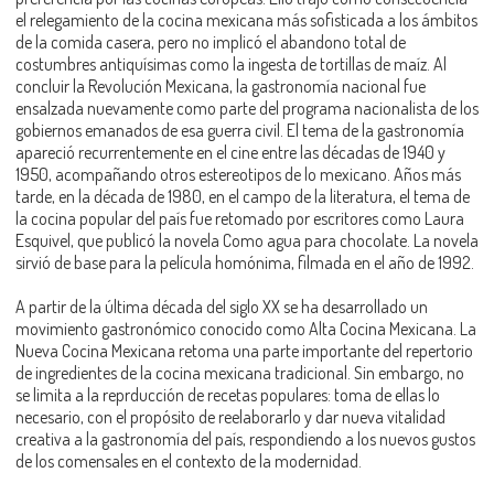
el relegamiento de la cocina mexicana más sofisticada a los ámbitos
de la comida casera, pero no implicó el abandono total de
costumbres antiquísimas como la ingesta de tortillas de maíz. Al
concluir la Revolución Mexicana, la gastronomía nacional fue
ensalzada nuevamente como parte del programa nacionalista de los
gobiernos emanados de esa guerra civil. El tema de la gastronomía
apareció recurrentemente en el cine entre las décadas de 1940 y
1950, acompañando otros estereotipos de lo mexicano. Años más
tarde, en la década de 1980, en el campo de la literatura, el tema de
la cocina popular del país fue retomado por escritores como Laura
Esquivel, que publicó la novela Como agua para chocolate. La novela
sirvió de base para la película homónima, filmada en el año de 1992.
A partir de la última década del siglo XX se ha desarrollado un
movimiento gastronómico conocido como Alta Cocina Mexicana. La
Nueva Cocina Mexicana retoma una parte importante del repertorio
de ingredientes de la cocina mexicana tradicional. Sin embargo, no
se limita a la reprducción de recetas populares: toma de ellas lo
necesario, con el propósito de reelaborarlo y dar nueva vitalidad
creativa a la gastronomía del país, respondiendo a los nuevos gustos
de los comensales en el contexto de la modernidad.