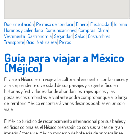
Documentación
Permiso de conducir
Dinero
Electricidad
Idioma
Horarios y calendario
Comunicaciones
Compras
Clima
Vestimenta
Gastronomía
Seguridad
Salud
Costumbres
Transporte
Ocio
Naturaleza
Perros
Guía para viajar a México
(Méjico)
El viaje a México es un viaje a la cultura, al encuentro con las raíces y
a la sorprendente diversidad de sus paisajes y su gente. Rico en
historias y festividades donde abundan los trajes típicos y las
postales costumbristas, el visitante podrá comprobar que a lo largo
del territorio México encontrará varios destinos posibles en un solo
viaje.
El México turístico de reconocimiento internacional por sus bailes y
edificios coloniales, el México prehispánico con sus raíces del gran
imperio Azteca y el México moderno de hotelería de primera línea