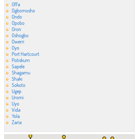
Offa
Ogbomosho
Ondo
Opobo
Oron
Oshogbo
Owerri
Oyo
Port Hartcourt
Potiskum
Sapele
Shagamu
Shaki
Sokoto
Ugep
Uromi
Uyo
Vida
Yola
Zaria