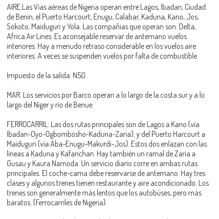
AIRE:Las Vías aéreas de Nigeria operan entre Lagos, Ibadan, Ciudad
de Benin, el Puerto Harcourt, Enugu, Calabar, Kaduna, Kano, Jos,
Sokoto, Maiduguri y Yola. Las compañias que operan son: Delta,
Africa Air Lines. Es aconsejable reservar de antemano vuelos
interiores. Hay a menudo retraso considerable en los vuelos aire
interiores. A veces se suspenden vuelos por falta de combustible.
Impuesto de la salida: N50.
MAR: Los servicios por Barco operan a lo largo de la costa sur y a lo
largo del Níger y río de Benue.
FERROCARRIL: Las dos rutas principales son de Lagos a Kano (vía
Ibadan-Oyo-Ogbombosho-Kaduna-Zaria); y del Puerto Harcourt a
Maiduguri (vía Aba-Enugu-Makurdi-Jos). Estos dos enlazan con las
líneas a Kaduna y Kafanchan. Hay también un ramal de Zaria a
Gusau y Kaura Namoda. Un servicio diario corre en ambas rutas
principales. El coche-cama debe reservarse de antemano. Hay tres
clases y algunos trenes tienen restaurante y aire acondicionado. Los
trenes son generalmente más lentos que los autobúses, pero más
baratos. (Ferrocarriles de Nigeria)