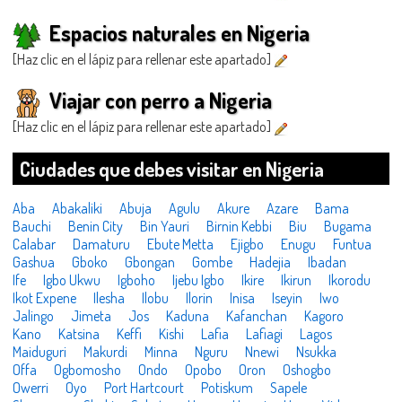
Espacios naturales en Nigeria
[Haz clic en el lápiz para rellenar este apartado]
Viajar con perro a Nigeria
[Haz clic en el lápiz para rellenar este apartado]
Ciudades que debes visitar en Nigeria
Aba
Abakaliki
Abuja
Agulu
Akure
Azare
Bama
Bauchi
Benin City
Bin Yauri
Birnin Kebbi
Biu
Bugama
Calabar
Damaturu
Ebute Metta
Ejigbo
Enugu
Funtua
Gashua
Gboko
Gbongan
Gombe
Hadejia
Ibadan
Ife
Igbo Ukwu
Igboho
Ijebu Igbo
Ikire
Ikirun
Ikorodu
Ikot Expene
Ilesha
Ilobu
Ilorin
Inisa
Iseyin
Iwo
Jalingo
Jimeta
Jos
Kaduna
Kafanchan
Kagoro
Kano
Katsina
Keffi
Kishi
Lafia
Lafiagi
Lagos
Maiduguri
Makurdi
Minna
Nguru
Nnewi
Nsukka
Offa
Ogbomosho
Ondo
Opobo
Oron
Oshogbo
Owerri
Oyo
Port Hartcourt
Potiskum
Sapele