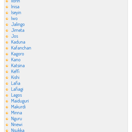
Ilorin
Inisa
Iseyin
Iwo
Jalingo
Jimeta
Jos
Kaduna
Kafanchan
Kagoro
Kano
Katsina
Keffi
Kishi
Lafia
Lafiagi
Lagos
Maiduguri
Makurdi
Minna
Nguru
Nnewi
Nsukka