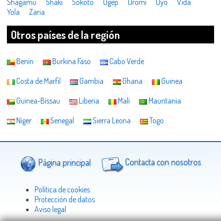
Shagamu
Shaki
Sokoto
Ugep
Uromi
Uyo
Vida
Yola
Zaria
Otros países de la región
Benín
Burkina Faso
Cabo Verde
Costa de Marfil
Gambia
Ghana
Guinea
Guinea-Bissau
Liberia
Malí
Mauritania
Níger
Senegal
Sierra Leona
Togo
Página principal
Contacta con nosotros
Politica de cookies
Protección de datos
Aviso legal