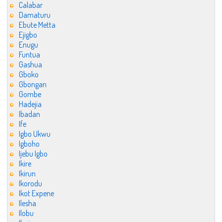
Calabar
Damaturu
Ebute Metta
Ejigbo
Enugu
Funtua
Gashua
Gboko
Gbongan
Gombe
Hadejia
Ibadan
Ife
Igbo Ukwu
Igboho
Ijebu Igbo
Ikire
Ikirun
Ikorodu
Ikot Expene
Ilesha
Ilobu