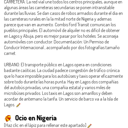
CARRETERA: La red vial une todos los centros principales, aunque en
algunas áreas las carreteras secundarias se ponen intransitable
durante las lluvias. Se dan casos de robos armados durante el dia en
las carreteras rurales en la la mitad norte de Nigeria y ademas
parece que van en aumento. Combis Ford Transit comunican los
pueblos principales. El automóvil de alquiler no es difícil de obtener
en Lagos y Abuja, pero es mejor pasar por los hoteles. Se aconseja
automóviles con conductor. Documentación: Un Permiso de
Conducir Internacional , acompañado por dos fotografías tamaño
carnet.
URBANO: El transporte público en Lagos opera en condiciones
bastante caóticas. La ciudad padece congestión de tráfico crónica
que lo hace imposible para los autobúses y taxis operar eficazmente
sobre todo durante las horas punta. Hay en Lagos dos compañías
del autobús privadas, una compañia estatal y varios miles de
microbúses privados. Los taxis en Lagos son amarillos y deben
acordar de antemano la tarifa. Un servicio de barco va a la Isla de
Lagos.
Ocio en Nigeria
[Haz clic en el lápiz para rellenar este apartado]