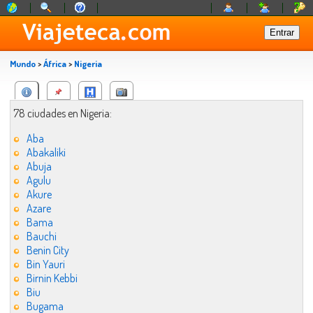
Mundo
>
África
>
Nigeria
78 ciudades en Nigeria:
Aba
Abakaliki
Abuja
Agulu
Akure
Azare
Bama
Bauchi
Benin City
Bin Yauri
Birnin Kebbi
Biu
Bugama