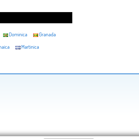
Dominica
Granada
aica
Martinica