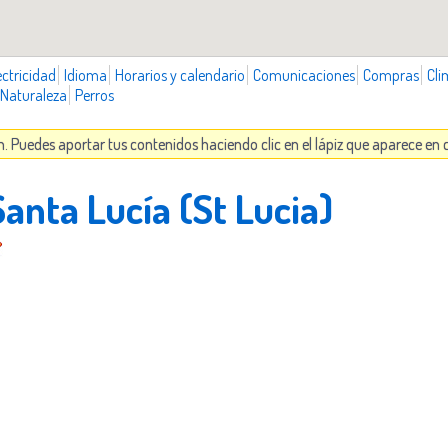
ectricidad
Idioma
Horarios y calendario
Comunicaciones
Compras
Cli
Naturaleza
Perros
n. Puedes aportar tus contenidos haciendo clic en el lápiz que aparece en
Santa Lucía (St Lucia)