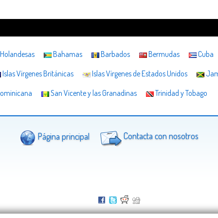
s Holandesas
Bahamas
Barbados
Bermudas
Cuba
Islas Vírgenes Británicas
Islas Vírgenes de Estados Unidos
Jam
Dominicana
San Vicente y las Granadinas
Trinidad y Tobago
Página principal
Contacta con nosotros