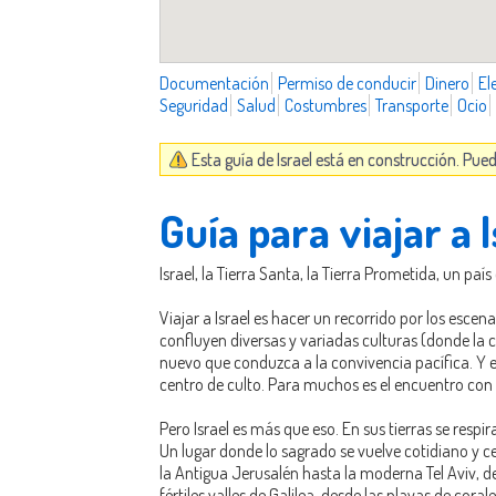
Documentación
Permiso de conducir
Dinero
El
Seguridad
Salud
Costumbres
Transporte
Ocio
Esta guía de Israel está en construcción. Pue
Guía para viajar a I
Israel, la Tierra Santa, la Tierra Prometida, un pa
Viajar a Israel es hacer un recorrido por los escen
confluyen diversas y variadas culturas (donde la c
nuevo que conduzca a la convivencia pacífica. Y e
centro de culto. Para muchos es el encuentro con
Pero Israel es más que eso. En sus tierras se resp
Un lugar donde lo sagrado se vuelve cotidiano y c
la Antigua Jerusalén hasta la moderna Tel Aviv, de
fértiles valles de Galilea, desde las playas de co