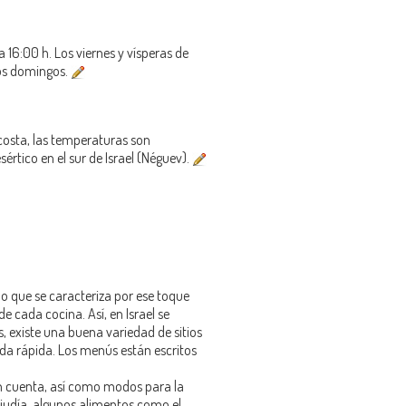
 16:00 h. Los viernes y vísperas de
los domingos.
costa, las temperaturas son
esértico en el sur de Israel (Néguev).
ho que se caracteriza por ese toque
 cada cocina. Así, en Israel se
, existe una buena variedad de sitios
mida rápida. Los menús están escritos
 en cuenta, así como modos para la
 judía, algunos alimentos como el