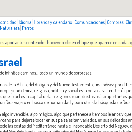
ectricidad
Idioma
Horarios y calendario
Comunicaciones
Compras
Cli
Naturaleza
Perros
des aportar tus contenidos haciendo clic en el lápiz que aparece en cada 
srael
ís de infinitos caminos... todo un mundo de sorpresas.
arios de la Biblia, del Antiguo y del Nuevo Testamento, una odisea por el t
omplejidad étnica, religiosa, política y social es la nota característica)
s que Israel es la capital de las religiones monoteístas más importantes 
 un Dios viajero en busca de humanidad y para otros la búsqueda de Dios.
ira algo invencible, algo mágico, algo que pertenece a tiempos lejanos y que
ercano para dejarse tocar en sus paisajes tan variados, en sus delicados a
sde las costas del Mediterráneo hasta el insondable Desierto del Neguev, d
rales del Mar Rojo hasta las profundidades del Mar Muerto (el punto más baj