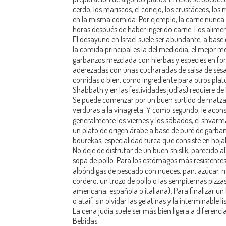
cerdo, los mariscos, el conejo, los crustáceos, lo
en la misma comida. Por ejemplo, la carne nunc
horas después de haber ingerido carne. Los alimen
El desayuno en Israel suele ser abundante, a base
la comida principal es la del mediodía, el mejor 
garbanzos mezclada con hierbas y especies en forma
aderezadas con unas cucharadas de salsa de sésamo
comidas o bien, como ingrediente para otros platos
Shabbath y en las festividades judías) requiere de h
Se puede comenzar por un buen surtido de matza 
verduras a la vinagreta. Y como segundo, le acons
generalmente los viernes y los sábados, el shvar
un plato de origen árabe a base de puré de garban
bourekas, especialidad turca que consiste en hojal
No deje de disfrutar de un buen shislik, parecido 
sopa de pollo. Para los estómagos más resistentes
albóndigas de pescado con nueces, pan, azúcar, me
cordero, un trozo de pollo o las sempiternas pizz
americana, española o italiana). Para finalizar u
o ataif, sin olvidar las gelatinas y la interminable 
La cena judía suele ser más bien ligera a diferenc
Bebidas