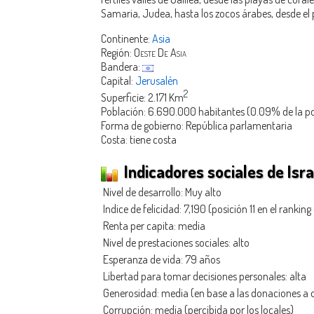
Samaria, Judea, hasta los zocos árabes, desde el p
Continente:
Asia
Región:
Oeste De Asia
Bandera:
Capital:
Jerusalén
2
Superficie: 2.171 Km
Población: 6.690.000 habitantes (0.09% de la p
Forma de gobierno: República parlamentaria
Costa: tiene costa
Indicadores sociales de Isra
Nivel de desarrollo: Muy alto
Indice de felicidad: 7,190 (posición 11 en el ranking
Renta per capita: media
Nivel de prestaciones sociales: alto
Esperanza de vida: 79 años
Libertad para tomar decisiones personales: alta
Generosidad
: media (en base a las donaciones a 
Corrupción: media (percibida por los locales)