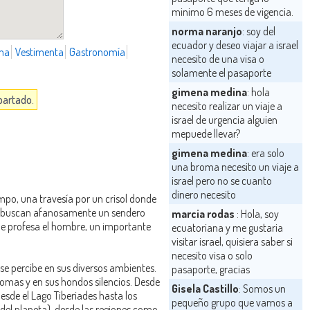
minimo 6 meses de vigencia.
norma naranjo
: soy del
ecuador y deseo viajar a israel
ma
Vestimenta
Gastronomía
necesito de una visa o
solamente el pasaporte
gimena medina
: hola
apartado.
necesito realizar un viaje a
israel de urgencia alguien
mepuede llevar?
gimena medina
: era solo
una broma necesito un viaje a
israel pero no se cuanto
dinero necesito
iempo, una travesía por un crisol donde
 que buscan afanosamente un sendero
marcia rodas
: Hola, soy
que profesa el hombre, un importante
ecuatoriana y me gustaria
visitar israel, quisiera saber si
necesito visa o solo
 se percibe en sus diversos ambientes.
pasaporte, gracias
romas y en sus hondos silencios. Desde
Gisela Castillo
: Somos un
esde el Lago Tiberiades hasta los
pequeño grupo que vamos a
o del planeta), desde las regiones como