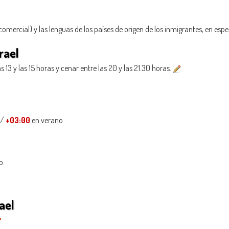
omercial) y las lenguas de los países de origen de los inmigrantes, en espec
rael
13 y las 15 horas y cenar entre las 20 y las 21.30 horas.
/
+03:00
en verano
o.
ael