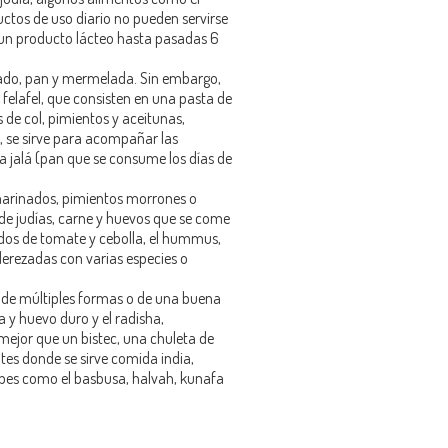
uctos de uso diario no pueden servirse
un producto lácteo hasta pasadas 6
scado, pan y mermelada. Sin embargo,
felafel, que consisten en una pasta de
 de col, pimientos y aceitunas,
n, se sirve para acompañar las
la jalá (pan que se consume los días de
marinados, pimientos morrones o
 de judías, carne y huevos que se come
ados de tomate y cebolla, el hummus,
derezadas con varias especies o
as de múltiples formas o de una buena
 y huevo duro y el radisha,
mejor que un bistec, una chuleta de
tes donde se sirve comida india,
rabes como el basbusa, halvah, kunafa