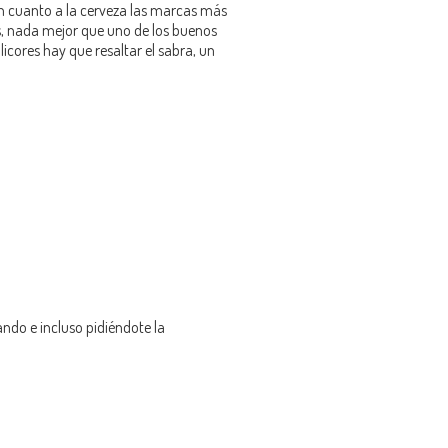
 En cuanto a la cerveza las marcas más
s, nada mejor que uno de los buenos
licores hay que resaltar el sabra, un
ndo e incluso pidiéndote la