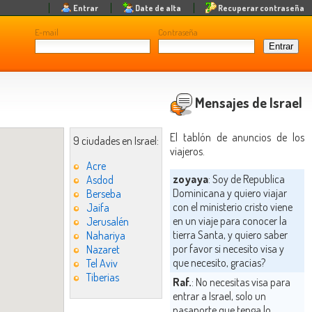
Entrar
Date de alta
Recuperar contraseña
E-mail
Contraseña
Mensajes de Israel
El tablón de anuncios de los
9 ciudades en Israel:
viajeros.
Acre
zoyaya
: Soy de Republica
Asdod
Dominicana y quiero viajar
Berseba
con el ministerio cristo viene
Jaifa
en un viaje para conocer la
Jerusalén
tierra Santa, y quiero saber
Nahariya
por favor si necesito visa y
Nazaret
que necesito, gracias?
Tel Aviv
Tiberias
Raf.
: No necesitas visa para
entrar a Israel, solo un
pasaporte que tenga lo