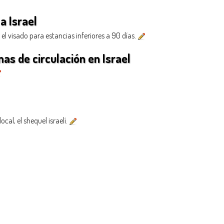
a Israel
o el visado para estancias inferiores a 90 días.
as de circulación en Israel
cal, el shequel israelí.