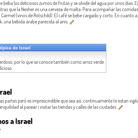
que beba los deliciosos zumos de frutas y se olvide del agua por unos días.
ntras que la Nesher es una cerveza de malta. Para acompañar las comida
 Carmel (vinos de Rotschild). El café se bebe cargado y corto. En cuanto a 
ak, una bebida árabe parecida al anís.
ípica de Israel
 verdoso, por lo que se conoce también como arroz verde.
licioso.
rael
 partes però es imprescindible que sea así. continuamente te estan vigila
uilidad al pasear i visitar las tiendas y calles de las ciudades.
mos a Israel