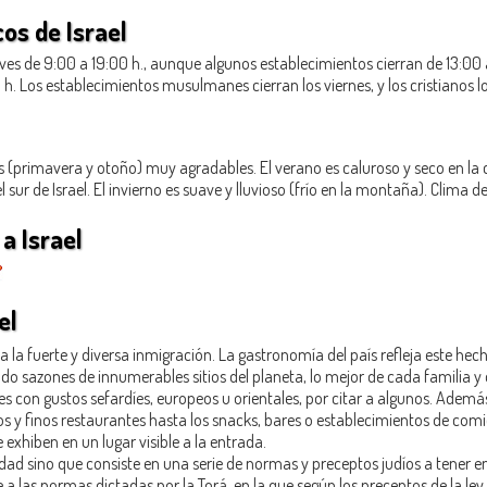
os de Israel
es de 9:00 a 19:00 h., aunque algunos establecimientos cierran de 13:00 a
 h. Los establecimientos musulmanes cierran los viernes, y los cristianos 
 (primavera y otoño) muy agradables. El verano es caluroso y seco en la 
 el sur de Israel. El invierno es suave y lluvioso (frío en la montaña). Clima d
a Israel
el
 la fuerte y diversa inmigración. La gastronomía del país refleja este hec
 sazones de innumerables sitios del planeta, lo mejor de cada familia y de
con gustos sefardíes, europeos u orientales, por citar a algunos. Además
itos y finos restaurantes hasta los snacks, bares o establecimientos de co
 exhiben en un lugar visible a la entrada.
lidad sino que consiste en una serie de normas y preceptos judíos a tener
a las normas dictadas por la Torá, en la que según los preceptos de la ley