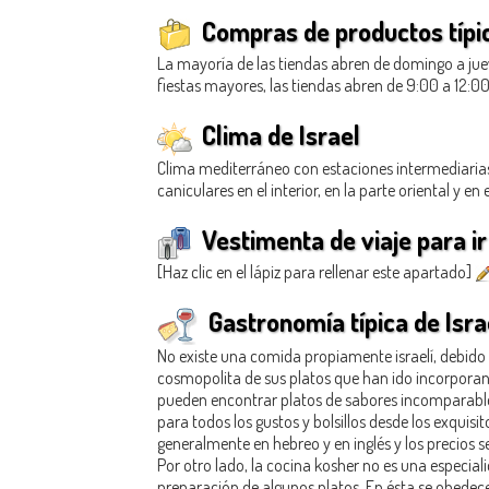
Compras de productos típic
La mayoría de las tiendas abren de domingo a juev
fiestas mayores, las tiendas abren de 9:00 a 12:00
Clima de Israel
Clima mediterráneo con estaciones intermediarias
caniculares en el interior, en la parte oriental y en
Vestimenta de viaje para ir 
[Haz clic en el lápiz para rellenar este apartado]
Gastronomía típica de Isra
No existe una comida propiamente israelí, debido a
cosmopolita de sus platos que han ido incorporando
pueden encontrar platos de sabores incomparables 
para todos los gustos y bolsillos desde los exquis
generalmente en hebreo y en inglés y los precios se
Por otro lado, la cocina kosher no es una especia
preparación de algunos platos. En ésta se obedece 