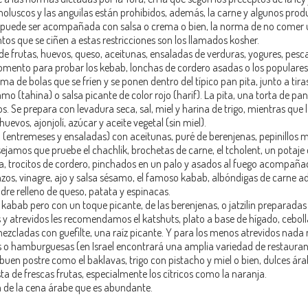
s moluscos y las anguilas están prohibidos, además, la carne y algunos prod
a puede ser acompañada con salsa o crema o bien, la norma de no comer 
tos que se ciñen a estas restricciones son los llamados kosher.
 de frutas, huevos, queso, aceitunas, ensaladas de verduras, yogures, pe
momento para probar los kebab, lonchas de cordero asadas o los populares 
 de bolas que se fríen y se ponen dentro del típico pan pita, junto a tiras
 (tahina) o salsa picante de color rojo (harif). La pita, una torta de pa
. Se prepara con levadura seca, sal, miel y harina de trigo, mientras que 
uevos, ajonjolí, azúcar y aceite vegetal (sin miel).
(entremeses y ensaladas) con aceitunas, puré de berenjenas, pepinillos 
ejamos que pruebe el chachlik, brochetas de carne, el tcholent, un potaje
ma, trocitos de cordero, pinchados en un palo y asados al fuego acompañ
zos, vinagre, ajo y salsa sésamo, el famoso kabab, albóndigas de carne a
dre relleno de queso, patata y espinacas.
al kabab pero con un toque picante, de las berenjenas, o jatzilin preparad
 y atrevidos les recomendamos el katshuts, plato a base de hígado, cebolla
zcladas con guefilte, una raíz picante. Y para los menos atrevidos nada 
as o hamburguesas (en Israel encontrará una amplia variedad de restauran
n buen postre como el baklavas, trigo con pistacho y miel o bien, dulces á
lista de frescas frutas, especialmente los cítricos como la naranja.
ia de la cena árabe que es abundante.