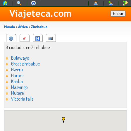
Mundo
>
África
>
Zimbabue
8 ciudades en Zimbabue:
Bulawayo
Great zimbabue
Gweru
Harare
Kariba
Masvingo
Mutare
Victoria falls