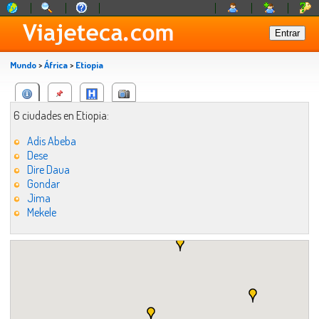
Mundo
>
África
>
Etiopia
6 ciudades en Etiopia:
Adis Abeba
Dese
Dire Daua
Gondar
Jima
Mekele