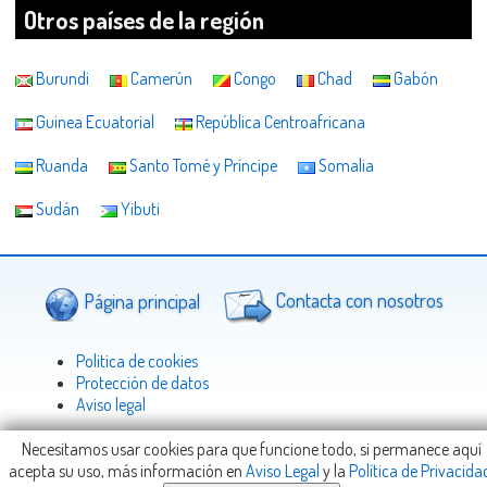
Otros países de la región
Burundi
Camerún
Congo
Chad
Gabón
Guinea Ecuatorial
República Centroafricana
Ruanda
Santo Tomé y Príncipe
Somalia
Sudán
Yibuti
Página principal
Contacta con nosotros
Politica de cookies
Protección de datos
Aviso legal
Necesitamos usar cookies para que funcione todo, si permanece aquí
acepta su uso, más información en
Aviso Legal
y la
Política de Privacida
Copyright © 2005-2026
Viajeteca.com
-
info@Viajeteca.com