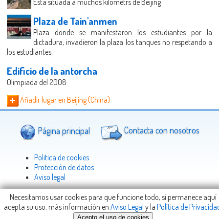
Esta situada a muchos kilometrs de Beijing
Plaza de Tain'anmen
Plaza donde se manifestaron los estudiantes por la
dictadura, invadieron la plaza los tanques no respetando a
los estudiantes.
Edificio de la antorcha
Olimpiada del 2008
Añadir lugar en Beijing (China)
Página principal
Contacta con nosotros
Politica de cookies
Protección de datos
Aviso legal
Necesitamos usar cookies para que funcione todo, si permanece aquí
acepta su uso, más información en
Aviso Legal
y la
Política de Privacida
Copyright © 2005-2026
Viajeteca.com
-
info@Viajeteca.com
Acepto el uso de cookies