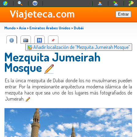
Mundo
>
Asia
>
Emiratos Árabes Unidos
>
Dubái
Añadir localización de “Mezquita Jumeirah Mosque”
Mezquita Jumeirah
Mosque
Es la única mezquita de Dubai donde los no musulmanes pueden
entrar. Por la impresionante arquitectura moderna islámica de la
mezquita hace que sea uno de los lugares más fotografiados de
Jumeirah.