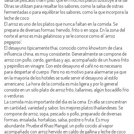
Otras se utilizan para resaltar los sabores, como la salsa de ostras
fermentadas o para equilibrar los sabores, como la que incorpora la
leche de coco.
El arroz es uno de los platos que nunca faltan en la comida. Se
prepara de diversas formas: hervido, frito o en sopa. En la zona del
norte el arroz es más gelatinoso y se le conoce como el 'arroz
pegajoso'.
El desayuno típicamente thai, conocido como khowtom de clara
influencia china, es muy consistente. Generalmente se compone de
arroz con pollo, cerdo, gambas y ajo, acompañado de un huevo frito
y pepinillos en vinagre. Con este desayuno el café no es necesario
para despertar el cuerpo. Pero no es motivo para alarmarse ya que
en la mayoría de los hoteles se suele servir el desayuno al estilo
americano. La hora de la comida es más ligera y por lo general
consiste en un sólo plato de arroz frito, tallarines, algún bocadillo frío
o verduras.
La comida más importante del día es la cena. En ella se concentran
en cantidad, variedad y sabor, los mejores platos thailandeses. Se
compone de arroz, sopa, pescado o pollo, preparado de diversas
formas, ensalada, hortalizas, salsa, postre o fruta. Es muy
abundante. Pruebe el Khao Mangal, un pollo cocido al vapor
acompañado con arroz hervido en caldo de gallina y leche de coco