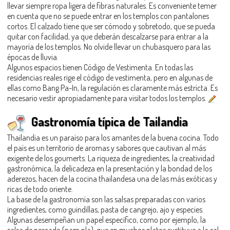
llevar siempre ropa ligera de fibras naturales. Es conveniente temer
en cuenta que no se puede entrar en los templos con pantalones
cortos. El calzado tiene que ser cómodo y sobretodo, que se pueda
quitar con facilidad, ya que deberán descalzarse para entrar a la
mayoría de los templos. No olvide llevar un chubasquero para las
épocas de lluvia.
Algunos espacios tienen Código de Vestimenta. En todas las
residencias reales rige el código de vestimenta, pero en algunas de
ellas como Bang Pa-In, la regulación es claramente más estricta. Es
necesario vestir apropiadamente para visitar todos los templos.
Gastronomía típica de Tailandia
Thailandia es un paraíso para los amantes de la buena cocina. Todo
el país es un territorio de aromas y sabores que cautivan al más
exigente de los goumerts. La riqueza de ingredientes, la creatividad
gastronómica, la delicadeza en la presentación y la bondad de los
aderezos, hacen de la cocina thailandesa una de las más exóticas y
ricas de todo oriente.
La base de la gastronomía son las salsas preparadas con varios
ingredientes, como guindillas, pasta de cangrejo, ajo y especies.
Algunas desempeñan un papel específico, como por ejemplo, la
salsa de pescado (nam pla), que en muchos platos sustituye a la sal