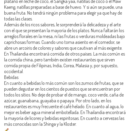
plátano en leche de coco, el Sangka yaa, natillas de coco o el Maw
Kaeng, natillas preparadas a base de huevo. Y si aún se puede, una
buena fruta. No tendrá ningún problema para elegir ya que hay de
todas las clases.
Además de los ricos sabores, le sorprenderá la delicadeza y el arte
con el que se presentan la mayoría de los platos. Nunca faltarán los
arreglos florales en la mesa, ni las frutas o verduras moldeadas bajo
caprichosas formas. Cuando uno toma asiento en el comedor, se
abre un arcoiris de colores y sabores que cautivan al más exigente.
En Thailandia encontrará comida de otros países. La más común es
la comida china, pero también existen restaurantes que sirven
comida propia de Filipinas, India, Corea, Malasia y, por supuesto,
occidental.
Bebidas
En cuanto a bebidas lo más común son los zumos de frutas, que se
pueden degustar en los cientos de puestos que se encuentran por
todos los sitios. No deje de probar el de mango, coco verde, caña de
azúcar, guanabana, guayaba o papaya. Por otro lado, en los
restaurantes es muy frecuente el café helado. En cuanto al agua, lo
mejor es beber agua mineral embotellada. En Thailandia encontrará
la mayoría de licores y bebidas espiritosas. En cuanto a cervezas las
más conocidas son la Shinga y la Kloster.