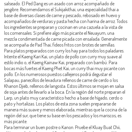
salseado. El Ped Dang es un asado con arroz acompañado de
jengibre. Recomendamos el Sukijakithai, una especialidad thai a
base de diversas clases de carne y pescado, rebosado en huevo y
acompañados de verduras y pasta hecha con harina de arroz. Todos
los ingredientes se preparan y cocinan en una cazuela a la vista de
los comensales. Si prefiere algo más picante el Neuayum, una
mezcla condimentada de carne picada con ensalada. Generalmente
se acompaña de Pad Thai, fideos fritos con brotes de semillas.
Para platos preparados con curry los hay para todos los paladares.
Intente el Kaeng Kari Kai, un plato de pollo con curry muy suave al
estilo indio o, el Kaeng Kainaw Kai, preparado con bambú. Para
bocas más fuertes el Kaeng Phet Kai, un curry thai muy picante con
pollo. En los numerosos puestos callejeros podrá degustar el
Salapau, panecillos de levadura rellenos de carne de cerdo o los
Khanon Djieb, rellenos de langosta. Estos últimos se mojan en salsa
de soja antes de llevarlo a la boca. En la región del norte preparan el
Larp, un plato muy característico hecho a base de hígado, cerdo o
pato y hortalizas. Los platos de esta zona suelen prepararse de
manera más suave y menos elaborada, mientras que la cocina de la
región del sur, que tiene su base en los pescados y los mariscos, es
más picante.
Para terminar un buen postre o Kanon. Pruebe el Kluay Buat Chii,