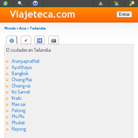
Mundo
>
Asia
>
Tailandia
12 ciudades en Tailandia:
Aranyaprathet
Ayutthaya
Bangkok
Chiang Mai
Chiang rai
Ko Samet
Krabi
Mae sai
Patong
Phi Phi
Phuket
Rayong