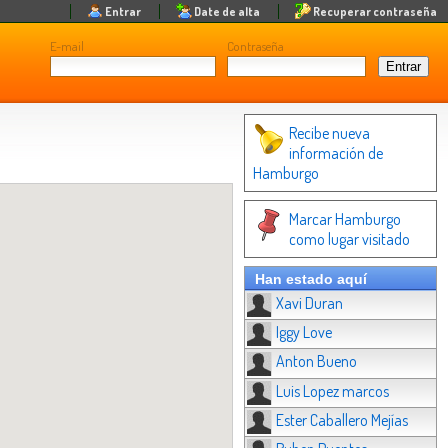
Entrar
Date de alta
Recuperar contraseña
E-mail
Contraseña
Recibe nueva
información de
Hamburgo
Marcar Hamburgo
como lugar visitado
Han estado aquí
Xavi Duran
Iggy Love
Anton Bueno
Luis Lopez marcos
Ester Caballero Mejías