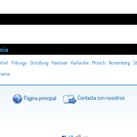
nia
kfurt
Friburgo
Günzburg
Hanóver
Karlsruhe
Múnich
Núremberg
S
mania
.
Página principal
Contacta con nosotros