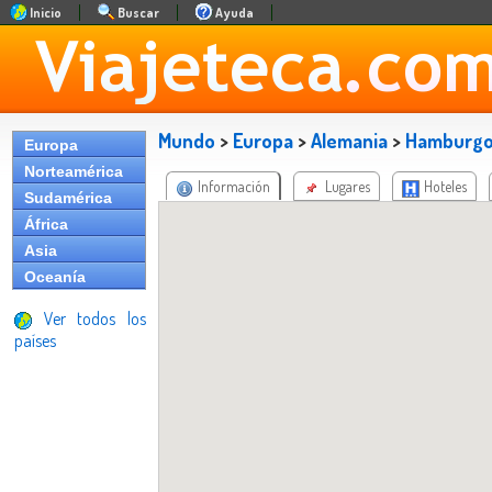
Inicio
Buscar
Ayuda
Mundo
>
Europa
>
Alemania
>
Hamburg
Europa
Norteamérica
Información
Lugares
Hoteles
Sudamérica
África
Asia
Oceanía
Ver todos los
países