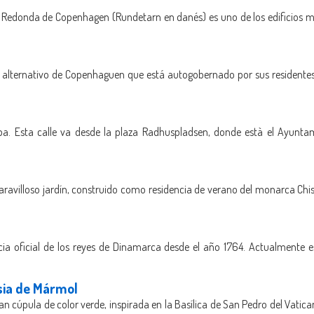
orre Redonda de Copenhagen (Rundetarn en danés) es uno de los edificio
rrio alternativo de Copenhaguen que está autogobernado por sus residen
pa. Esta calle va desde la plaza Radhuspladsen, donde està el Ayuntam
maravilloso jardín, construido como residencia de verano del monarca Chis
cia oficial de los reyes de Dinamarca desde el año 1764. Actualmente es
esia de Mármol
ran cúpula de color verde, inspirada en la Basílica de San Pedro del Vatica