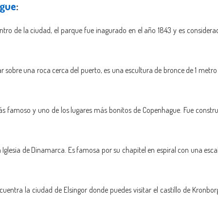
gue
:
ntro de la ciudad, el parque fue inagurado en el año 1843 y es consider
r sobre una roca cerca del puerto, es una escultura de bronce de 1 metro 
s famoso y uno de los lugares más bonitos de Copenhague. Fue construid
a Iglesia de Dinamarca. Es famosa por su chapitel en espiral con una esca
ntra la ciudad de Elsingor donde puedes visitar el castillo de Kronborg,