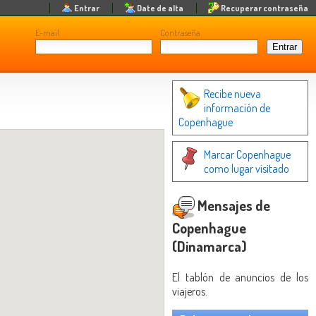
Entrar
Date de alta
Recuperar contraseña
E-mail
Contraseña
Recibe nueva
información de
Copenhague
Marcar Copenhague
como lugar visitado
Mensajes de
Copenhague
(Dinamarca)
El tablón de anuncios de los
viajeros.