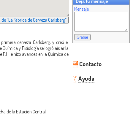
Deja tu mensaje
Mensaje:
n de “La Fabrica de Cerveza Carlsberg”
primera cerveza Carlsberg, y creó el
Química y Fisiología se logró aislar la
e P.H. e hizo avances en la Química de
Contacto
Ayuda
cha de la Estación Central.