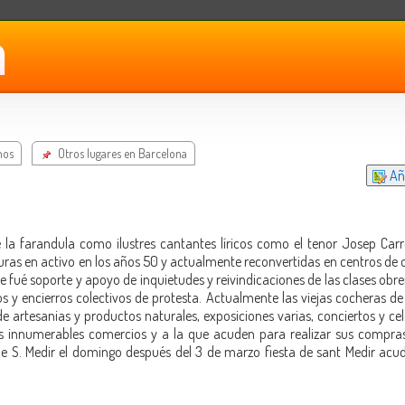
nos
Otros lugares en Barcelona
Aña
a farandula como ilustres cantantes líricos como el tenor Josep Carre
uras en activo en los años 50 y actualmente reconvertidas en centros de oc
 fué soporte y apoyo de inquietudes y reivindicaciones de las clases obrera
 y encierros colectivos de protesta. Actualmente las viejas cocheras de 
artesanias y productos naturales, exposiciones varias, conciertos y cele
us innumerables comercios y a la que acuden para realizar sus compra
 S. Medir el domingo después del 3 de marzo fiesta de sant Medir acuden