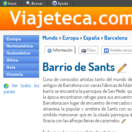
Inicio
Buscar
Ayuda
Mundo
>
Europa
>
España
>
Barcelona
Europa
Norteamérica
Información
Fotos
Hoteles cerca
Sudamérica
África
Barrio de Sants
Asia
Oceanía
Cuna de conocidos artistas tanto del mundo de l
antiguo de Barcelona con varias fábricas de hilat
Ver todos los
barrio se encuentra la parroquia de San Medir, que
países
la época encontraron refugio para sus encuentros
Barcelona,son lugar de encuentro de mercados de 
atraviesa la popular c arretera de Sants con s
omitido mencionar que en la citada parroquia de
Gracia con las alforjas llenas de caramelos.