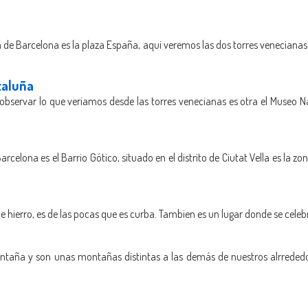
 de Barcelona es la plaza España, aqui veremos las dos torres venecianas
taluña
bservar lo que veriamos desde las torres venecianas es otra el Museo N
celona es el Barrio Gótico, situado en el distrito de Ciutat Vella es la 
e hierro, es de las pocas que es curba. Tambien es un lugar donde se celeb
ontaña y son unas montañas distintas a las demás de nuestros alrrede