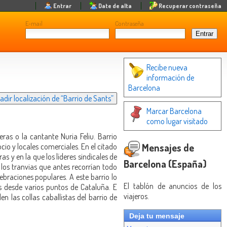
Entrar
Date de alta
Recuperar contraseña
E-mail
Contraseña
Recibe nueva
información de
Barcelona
dir localización de “Barrio de Sants”
Marcar Barcelona
como lugar visitado
ras o la cantante Nuria Feliu. Barrio
Mensajes de
io y locales comerciales. En el citado
s y en la que los líderes sindicales de
Barcelona (España)
los tranvias que antes recorrían todo
braciones populares. A este barrio lo
El tablón de anuncios de los
s desde varios puntos de Cataluña. E
viajeros.
 las collas caballistas del barrio de
Deja tu mensaje