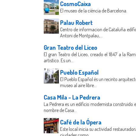
CosmoCaixa
El museo de la ciéncia de Barcelona.
Palau Robert
Centro de informacion de Cataluña edific
Antoni de Montpalau,...
Gran Teatro del Liceo
El gran Teatro del Liceo, creado el 1847 a la Ra
artistico. Es un...
Pueblo Español
El Pueblo Español és un recinto arquitec
museo al aire libre...
Casa Mila - La Pedrera
La Pedrera es un edificio modernista construido e
nombre de Casa...
Café de la Ópera
Este local inicia su actividad restaurado
ciudades como...