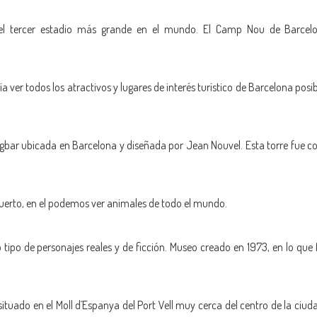
s el tercer estadio más grande en el mundo. El Camp Nou de Barcel
 ver todos los atractivos y lugares de interés turístico de Barcelona posib
gbar ubicada en Barcelona y diseñada por Jean Nouvel. Esta torre fue con
puerto, en el podemos ver animales de todo el mundo.
 tipo de personajes reales y de ficción. Museo creado en 1973, en lo qu
tuado en el Moll d´Espanya del Port Vell muy cerca del centro de la ciud