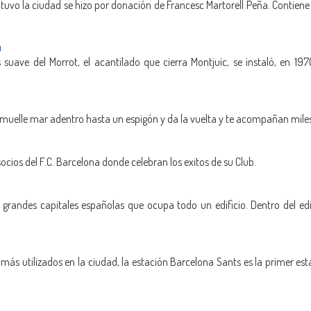
uvo la ciudad se hizo por donación de Francesc Martorell Peña. Contiene
a
suave del Morrot, el acantilado que cierra Montjuïc, se instaló, en 19
 muelle mar adentro hasta un espigón y da la vuelta y te acompañan miles
cios del F.C. Barcelona donde celebran los exitos de su Club.
randes capitales españolas que ocupa todo un edificio. Dentro del edi
s utilizados en la ciudad, la estación Barcelona Sants es la primer esta