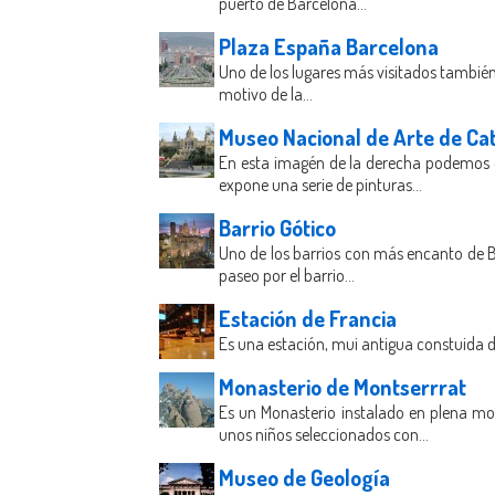
puerto de Barcelona...
Plaza España Barcelona
Uno de los lugares más visitados también
motivo de la...
Museo Nacional de Arte de Ca
En esta imagén de la derecha podemos o
expone una serie de pinturas...
Barrio Gótico
Uno de los barrios con más encanto de Bar
paseo por el barrio...
Estación de Francia
Es una estación, mui antigua constuida d
Monasterio de Montserrrat
Es un Monasterio instalado en plena m
unos niños seleccionados con...
Museo de Geología