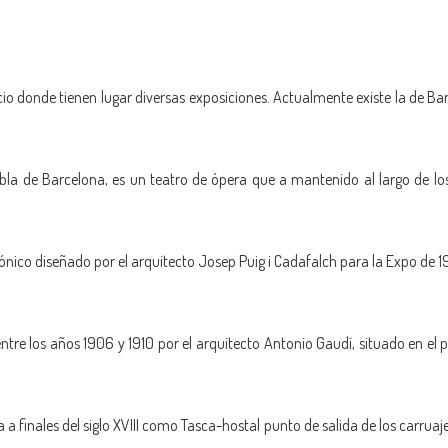
io donde tienen lugar diversas exposiciones. Actualmente existe la de Bar
mbla de Barcelona, es un teatro de ópera que a mantenido al largo de lo
tónico diseñado por el arquitecto Josep Puig i Cadafalch para la Expo de 
ntre los años 1906 y 1910 por el arquitecto Antonio Gaudí, situado en el
ra a finales del siglo XVIII como Tasca-hostal punto de salida de los carru