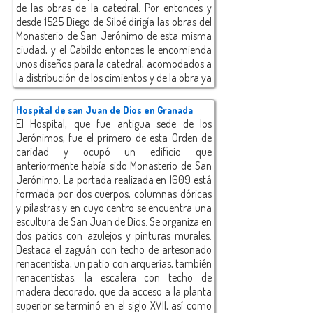
de las obras de la catedral. Por entonces y
desde 1525 Diego de Siloé dirigía las obras del
Monasterio de San Jerónimo de esta misma
ciudad, y el Cabildo entonces le encomienda
unos diseños para la catedral, acomodados a
la distribución de los cimientos y de la obra ya
comenzada por Egas. Es posible que el
Cabildo quisiera mayor dedicación y
Hospital de san Juan de Dios en Granada
asistencia a las obras que la prestada por éste
El Hospital, que fue antigua sede de los
para el templo mayor de la ciudad, aunque
Jerónimos, fue el primero de esta Orden de
puede que la razón final fuera el deseo de
caridad y ocupó un edificio que
cambiar su aspecto medieval y goticista por
anteriormente había sido Monasterio de San
otro nuevo de corte clásico y renacentista.
Jerónimo. La portada realizada en 1609 está
formada por dos cuerpos, columnas dóricas
y pilastras y en cuyo centro se encuentra una
escultura de San Juan de Dios. Se organiza en
dos patios con azulejos y pinturas murales.
Destaca el zaguán con techo de artesonado
renacentista, un patio con arquerías, también
renacentistas; la escalera con techo de
madera decorado, que da acceso a la planta
superior se terminó en el siglo XVII, así como