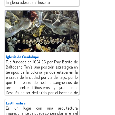
la Iglesia adosada al hospital.
Iglesia de Guadalupe
Fue fundada en 1624-26 por Fray Benito de
Baltodano. Tenía una posición estratégica en
tiempos de la colonia ya que estaba en la
entrada de la ciudad por vía del lago, por lo
que fue teatro de hechos sangrientos de
armas entre filibusteros y granadinos.
Después de ser destruida por el incendio de
Walker, fue reconstruida con diferente forma,
lo cual hizo que perdiera un poco su valor
La Alhambra
arquitectónico
Es un lugar con una arquitectura
impresionante.Se puede contemplar en ella,el