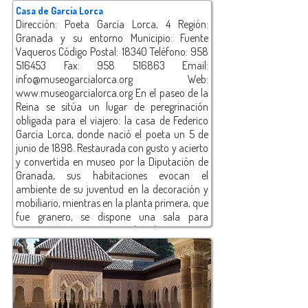
Casa de Garcia Lorca
Dirección: Poeta García Lorca, 4 Región:
Granada y su entorno Municipio: Fuente
Vaqueros Código Postal: 18340 Teléfono: 958
516453 Fax: 958 516863 Email:
info@museogarcialorca.org Web:
www.museogarcialorca.org En el paseo de la
Reina se sitúa un lugar de peregrinación
obligada para el viajero: la casa de Federico
García Lorca, donde nació el poeta un 5 de
junio de 1898. Restaurada con gusto y acierto
y convertida en museo por la Diputación de
Granada, sus habitaciones evocan el
ambiente de su juventud en la decoración y
mobiliario, mientras en la planta primera, que
fue granero, se dispone una sala para
exposiciones y actos culturales. Atesora
innumerables documentos escritos, gráficos
e, incluso, enseres y ajuar pertenecientes al
poeta o relacionados con su vida y obra.