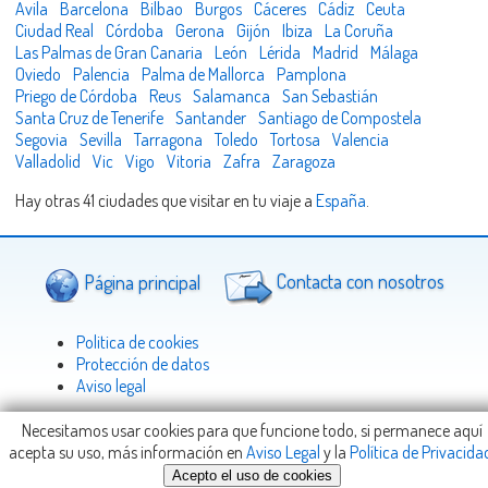
Ávila
Barcelona
Bilbao
Burgos
Cáceres
Cádiz
Ceuta
Ciudad Real
Córdoba
Gerona
Gijón
Ibiza
La Coruña
Las Palmas de Gran Canaria
León
Lérida
Madrid
Málaga
Oviedo
Palencia
Palma de Mallorca
Pamplona
Priego de Córdoba
Reus
Salamanca
San Sebastián
Santa Cruz de Tenerife
Santander
Santiago de Compostela
Segovia
Sevilla
Tarragona
Toledo
Tortosa
Valencia
Valladolid
Vic
Vigo
Vitoria
Zafra
Zaragoza
Hay otras 41 ciudades que visitar en tu viaje a
España
.
Página principal
Contacta con nosotros
Politica de cookies
Protección de datos
Aviso legal
Necesitamos usar cookies para que funcione todo, si permanece aquí
acepta su uso, más información en
Aviso Legal
y la
Política de Privacida
Copyright © 2005-2026
Viajeteca.com
-
info@Viajeteca.com
Acepto el uso de cookies