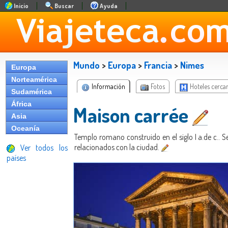
Inicio
Buscar
Ayuda
Mundo
>
Europa
>
Francia
>
Nimes
Europa
Norteamérica
Información
Fotos
Hoteles cerca
Sudamérica
África
Maison carrée
Asia
Oceanía
Templo romano construido en el siglo I a.de c.. 
relacionados con la ciudad.
Ver todos los
países