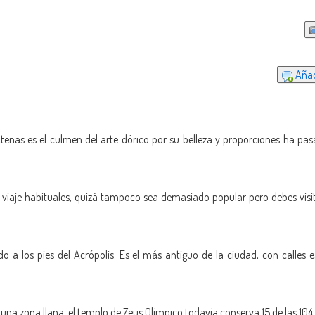
Añad
Atenas es el culmen del arte dórico por su belleza y proporciones ha pa
e viaje habituales, quizá tampoco sea demasiado popular pero debes visit
do a los pies del Acrópolis. Es el más antiguo de la ciudad, con calles 
 una zona llana, el templo de Zeus Olímpico todavía conserva 15 de las 10