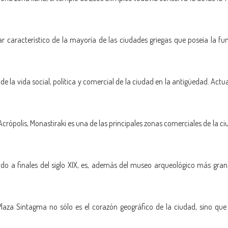
gar característico de la mayoría de las ciudades griegas que poseía la 
de la vida social, política y comercial de la ciudad en la antigüedad. Ac
 Acrópolis, Monastiraki es una de las principales zonas comerciales de la 
do a finales del siglo XIX, es, además del museo arqueológico más gra
Plaza Sintagma no sólo es el corazón geográfico de la ciudad, sino qu