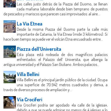
Las calles justo detrás de la Piazza del Duomo, se llenan
cada mañana laborable desde bien temprano de puestos
de pescados y mariscos que parecen casi improvisados: al aire...
La Via Etnea
Desde la misma Piazza del Duomo parte la calle más
importante de Catania, la Via Etnea (mide 3 kilómetros). Si
hace buen tiempo se puede ver el volcán Etna encuadrado entre...
Piazza dell’Universita
Esta plaza está rodeada de dos magníficos palacios
enfrentados: el Palazzo dell’ Universita, que alberga la
antigua universidad y el Palazzo San Giuliano. Ambos palacios...
Villa Bellini
Villa Bellini es el principal jardín público de la ciudad. Ocupa
una superficie de 70.942 metros cuadrados y deriva, a
través de diversos procesos de ampliación y...
Vía Crociferi
Vía Crociferi podría ser apodado «la calle de la iglesia»,
debido a que se puede admirar no menos de 4 iglesias a lo