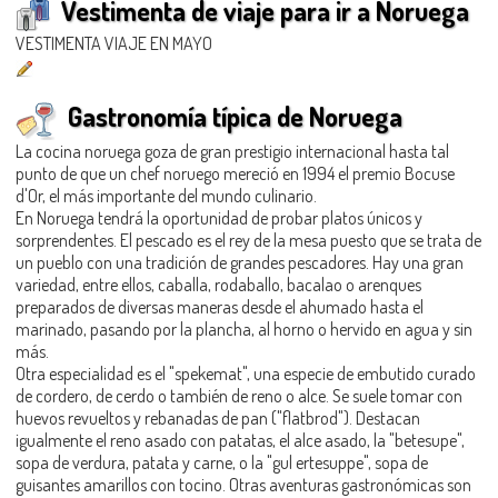
Vestimenta de viaje para ir a Noruega
VESTIMENTA VIAJE EN MAYO
Gastronomía típica de Noruega
La cocina noruega goza de gran prestigio internacional hasta tal
punto de que un chef noruego mereció en 1994 el premio Bocuse
d'Or, el más importante del mundo culinario.
En Noruega tendrá la oportunidad de probar platos únicos y
sorprendentes. El pescado es el rey de la mesa puesto que se trata de
un pueblo con una tradición de grandes pescadores. Hay una gran
variedad, entre ellos, caballa, rodaballo, bacalao o arenques
preparados de diversas maneras desde el ahumado hasta el
marinado, pasando por la plancha, al horno o hervido en agua y sin
más.
Otra especialidad es el "spekemat", una especie de embutido curado
de cordero, de cerdo o también de reno o alce. Se suele tomar con
huevos revueltos y rebanadas de pan ("flatbrod"). Destacan
igualmente el reno asado con patatas, el alce asado, la "betesupe",
sopa de verdura, patata y carne, o la "gul ertesuppe", sopa de
guisantes amarillos con tocino. Otras aventuras gastronómicas son