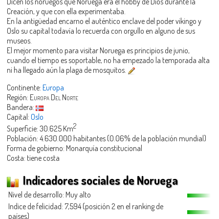
Dicen los noruegos que Noruega era el hobby de Dios durante la
Creación, y que con ella experimentaba.
En la antigüedad encarno el auténtico enclave del poder vikingo y
Oslo su capital todavía lo recuerda con orgullo en alguno de sus
museos.
El mejor momento para visitar Noruega es principios de junio,
cuando el tiempo es soportable, no ha empezado la temporada alta
ni ha llegado aún la plaga de mosquitos.
Continente:
Europa
Región:
Europa Del Norte
Bandera:
Capital:
Oslo
2
Superficie: 30.625 Km
Población: 4.630.000 habitantes (0.06% de la población mundial)
Forma de gobierno: Monarquía constitucional
Costa: tiene costa
Indicadores sociales de Noruega
Nivel de desarrollo: Muy alto
Indice de felicidad: 7,594 (posición 2 en el ranking de
países)