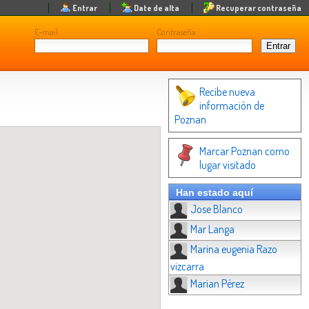
Entrar
Date de alta
Recuperar contraseña
E-mail
Contraseña
Recibe nueva
información de
Poznan
Marcar Poznan como
lugar visitado
Han estado aquí
Jose Blanco
Mar Langa
Marina eugenia Razo
vizcarra
Marian Pérez