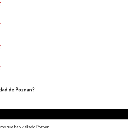
udad de Poznan?
eros que han visitado Poznan: