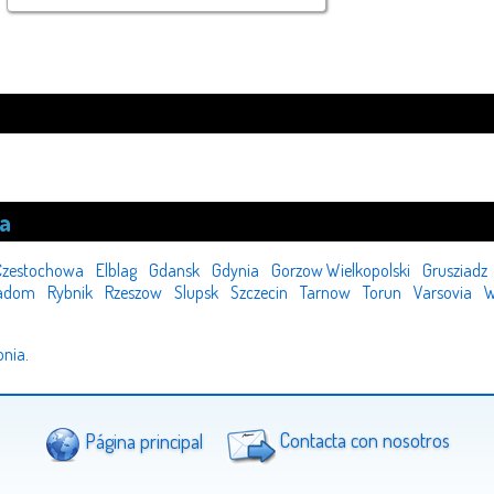
ia
Czestochowa
Elblag
Gdansk
Gdynia
Gorzow Wielkopolski
Grusziadz
adom
Rybnik
Rzeszow
Slupsk
Szczecin
Tarnow
Torun
Varsovia
W
onia
.
Página principal
Contacta con nosotros