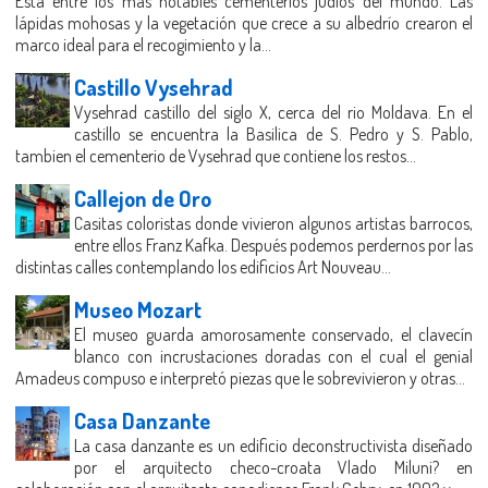
Esta entre los mas notables cementerios judíos del mundo. Las
lápidas mohosas y la vegetación que crece a su albedrío crearon el
marco ideal para el recogimiento y la...
Castillo Vysehrad
Vysehrad castillo del siglo X, cerca del rio Moldava. En el
castillo se encuentra la Basilica de S. Pedro y S. Pablo,
tambien el cementerio de Vysehrad que contiene los restos...
Callejon de Oro
Casitas coloristas donde vivieron algunos artistas barrocos,
entre ellos Franz Kafka. Después podemos perdernos por las
distintas calles contemplando los edificios Art Nouveau...
Museo Mozart
El museo guarda amorosamente conservado, el clavecín
blanco con incrustaciones doradas con el cual el genial
Amadeus compuso e interpretó piezas que le sobrevivieron y otras...
Casa Danzante
La casa danzante es un edificio deconstructivista diseñado
por el arquitecto checo-croata Vlado Miluni? en